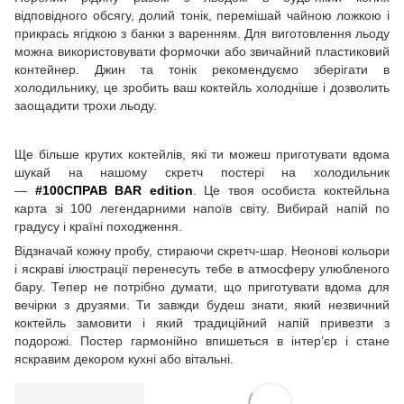
відповідного обсягу, долий тонік, перемішай чайною ложкою і
прикрась ягідкою з банки з варенням. Для виготовлення льоду
можна використовувати формочки або звичайний пластиковий
контейнер. Джин та тонік рекомендуємо зберігати в
холодильнику, це зробить ваш коктейль холодніше і дозволить
заощадити трохи льоду.
Ще більше крутих коктейлів, які ти можеш приготувати вдома
шукай на нашому скретч постері на холодильник
—
#100СПРАВ BAR edition
. Це твоя особиста коктейльна
карта зі 100 легендарними напоїв світу. Вибирай напій по
градусу і країні походження.
Відзначай кожну пробу, стираючи скретч-шар. Неонові кольори
і яскраві ілюстрації перенесуть тебе в атмосферу улюбленого
бару. Тепер не потрібно думати, що приготувати вдома для
вечірки з друзями. Ти завжди будеш знати, який незвичний
коктейль замовити і який традиційний напій привезти з
подорожі. Постер гармонійно впишеться в інтер’єр і стане
яскравим декором кухні або вітальні.