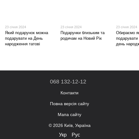
23 січня 2024
23 січня 2024
23 січня 2024
Який подарунок можна
Подарунки близьким та
Обираємо я
подарувати на День
родичам на Новий Рік
подарувати 
народження татові
день народ
068 132-12-12
Контакти
Повна версія сайту
Мапа сайту
© 2026 Київ, Україна
Укр
Рус