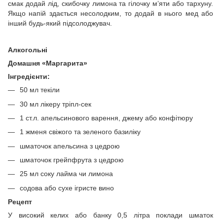
смак додай лід, скибочку лимона та гілочку м’яти або тархуну.
Якщо напій здається несолодким, то додай в нього мед або
інший будь-який підсолоджувач.
Алкогольні
Домашня «Маргарита»
Інгредієнти:
50 мл текіли
30 мл лікеру тріпл-сек
1 ст.л. апельсинового варення, джему або конфітюру
1 жменя свіжого та зеленого базиліку
шматочок апельсина з цедрою
шматочок грейпфрута з цедрою
25 мл соку лайма чи лимона
содова або сухе ігристе вино
Рецепт
У високий келих або банку 0,5 літра поклади шматок