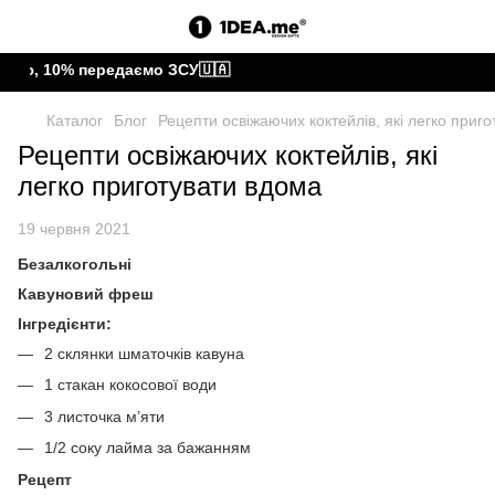
ю, 10% передаємо ЗСУ🇺🇦
Каталог
Блог
Рецепти освіжаючих коктейлів, які легко приг
Рецепти освіжаючих коктейлів, які
легко приготувати вдома
19 червня 2021
Безалкогольні
Кавуновий фреш
Інгредієнти:
2 склянки шматочків кавуна
1 стакан кокосової води
3 листочка м’яти
1/2 соку лайма за бажанням
Рецепт