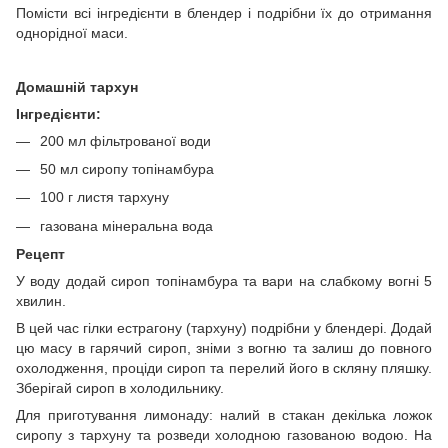
Помісти всі інгредієнти в блендер і подрібни їх до отримання
однорідної маси.
Домашній тархун
Інгредієнти:
200 мл фільтрованої води
50 мл сиропу топінамбура
100 г листя тархуну
газована мінеральна вода
Рецепт
У воду додай сироп топінамбура та вари на слабкому вогні 5
хвилин.
В цей час гілки естрагону (тархуну) подрібни у блендері. Додай
цю масу в гарячий сироп, зніми з вогню та залиш до повного
охолодження, проціди сироп та перелий його в скляну пляшку.
Зберігай сироп в холодильнику.
Для приготування лимонаду: налий в стакан декілька ложок
сиропу з тархуну та розведи холодною газованою водою. На