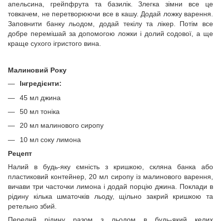
апельсина, грейпфрута та базилік. Злегка зімни все це
товкачем, не перетворюючи все в кашу. Додай ложку варення.
Заповнити банку льодом, додай текілу та лікер. Потім все
добре перемішай за допомогою ложки і долий содової, а ще
краще сухого ігристого вина.
Малиновий Року
Інгредієнти:
45 мл джина
50 мл тоніка
20 мл малинового сиропу
10 мл соку лимона
Рецепт
Налий в будь-яку ємність з кришкою, скляна банка або
пластиковий контейнер, 20 мл сиропу із малинового варення,
вичави три часточки лимона і додай порцію джина. Поклади в
рідину кілька шматочків льоду, щільно закрий кришкою та
ретельно збий.
Перелий рідину разом з льодом в будь-який келих