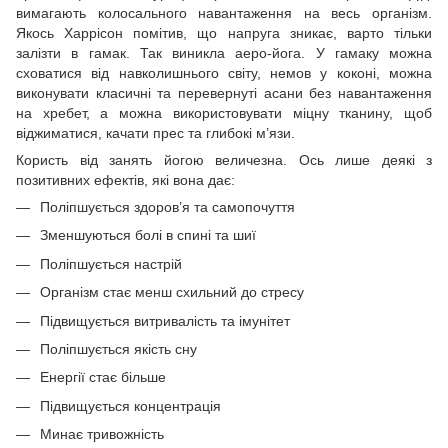
вимагають колосального навантаження на весь організм.
Якось Харрісон помітив, що напруга зникає, варто тільки
залізти в гамак. Так виникла аеро-йога. У гамаку можна
сховатися від навколишнього світу, немов у коконі, можна
виконувати класичні та перевернуті асани без навантаження
на хребет, а можна використовувати міцну тканину, щоб
віджиматися, качати прес та глибокі м’язи.
Користь від занять йогою величезна. Ось лише деякі з
позитивних ефектів, які вона дає:
Поліпшується здоров’я та самопочуття
Зменшуються болі в спині та шиї
Поліпшується настрій
Організм стає менш схильний до стресу
Підвищується витривалість та імунітет
Поліпшується якість сну
Енергії стає більше
Підвищується концентрація
Минає тривожність