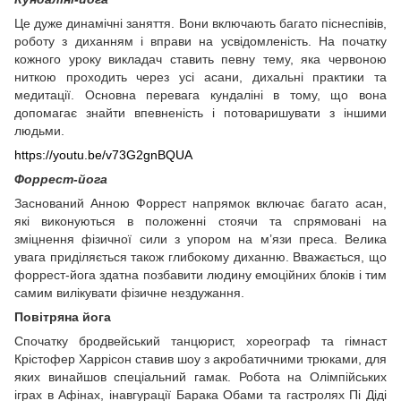
Це дуже динамічні заняття. Вони включають багато піснеспівів,
роботу з диханням і вправи на усвідомленість. На початку
кожного уроку викладач ставить певну тему, яка червоною
ниткою проходить через усі асани, дихальні практики та
медитації. Основна перевага кундаліні в тому, що вона
допомагає знайти впевненість і потоваришувати з іншими
людьми.
https://youtu.be/v73G2gnBQUA
Форрест-йога
Заснований Анною Форрест напрямок включає багато асан,
які виконуються в положенні стоячи та спрямовані на
зміцнення фізичної сили з упором на м’язи преса. Велика
увага приділяється також глибокому диханню. Вважається, що
форрест-йога здатна позбавити людину емоційних блоків і тим
самим вилікувати фізичне нездужання.
Повітряна йога
Спочатку бродвейський танцюрист, хореограф та гімнаст
Крістофер Харрісон ставив шоу з акробатичними трюками, для
яких винайшов спеціальний гамак. Робота на Олімпійських
іграх в Афінах, інавгурації Барака Обами та гастролях Пі Діді