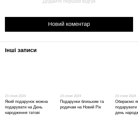
Додайте перший відгук
Новий коментар
Інші записи
23 січня 2024
23 січня 2024
23 січня 2024
Який подарунок можна
Подарунки близьким та
Обираємо я
подарувати на День
родичам на Новий Рік
подарувати 
народження татові
день народ