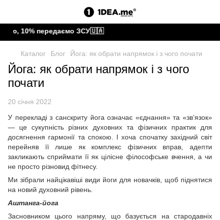
ою, 10% передаємо ЗСУ🇺🇦
Каталог
Блог
Йога: як обрати напрямок і з чого почати
Йога: як обрати напрямок і з чого
почати
20 січня 2022
У перекладі з санскриту йога означає «єднання» та «зв’язок»
— це сукупність різних духовних та фізичних практик для
досягнення гармонії та спокою. І хоча спочатку західний світ
перейняв її лише як комплекс фізичних вправ, адепти
закликають сприймати її як цілісне філософське вчення, а чи
не просто різновид фітнесу.
Ми зібрали найцікавіші види йоги для новачків, щоб піднятися
на новий духовний рівень.
Аштанга-йога
Засновником цього напряму, що базується на стародавніх