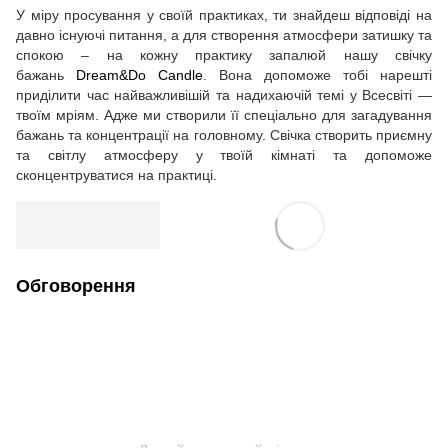
У міру просування у своїй практиках, ти знайдеш відповіді на
давно існуючі питання, а для створення атмосфери затишку та
спокою – на кожну практику запалюй нашу свічку
бажань
Dream&Do Candle
. Вона допоможе тобі нарешті
приділити час найважливішій та надихаючій темі у Всесвіті —
твоїм мріям. Адже ми створили її спеціально для загадування
бажань та концентрації на головному. Свічка створить приємну
та світлу атмосферу у твоїй кімнаті та допоможе
сконцентруватися на практиці.
Обговорення