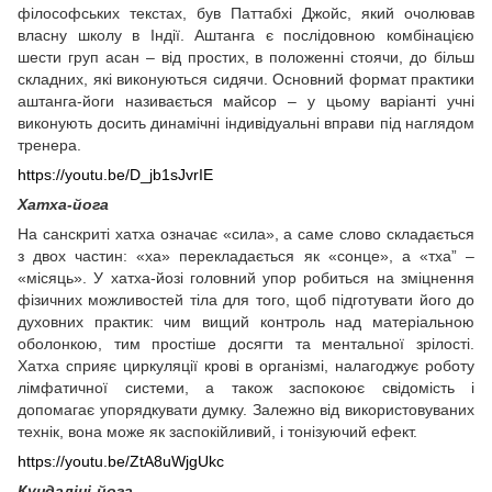
філософських текстах, був Паттабхі Джойс, який очолював
власну школу в Індії. Аштанга є послідовною комбінацією
шести груп асан – від простих, в положенні стоячи, до більш
складних, які виконуються сидячи. Основний формат практики
аштанга-йоги називається майсор – у цьому варіанті учні
виконують досить динамічні індивідуальні вправи під наглядом
тренера.
https://youtu.be/D_jb1sJvrIE
Хатха-йога
На санскриті хатха означає «сила», а саме слово складається
з двох частин: «ха» перекладається як «сонце», а «тха” –
«місяць». У хатха-йозі головний упор робиться на зміцнення
фізичних можливостей тіла для того, щоб підготувати його до
духовних практик: чим вищий контроль над матеріальною
оболонкою, тим простіше досягти та ментальної зрілості.
Хатха сприяє циркуляції крові в організмі, налагоджує роботу
лімфатичної системи, а також заспокоює свідомість і
допомагає упорядкувати думку. Залежно від використовуваних
технік, вона може як заспокійливий, і тонізуючий ефект.
https://youtu.be/ZtA8uWjgUkc
Кундаліні-йога