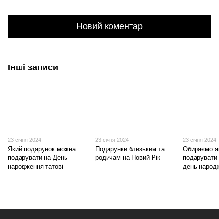
Новий коментар
Інші записи
23 січня 2024
23 січня 2024
23 січня 2024
Який подарунок можна
Подарунки близьким та
Обираємо я
подарувати на День
родичам на Новий Рік
подарувати 
народження татові
день народ