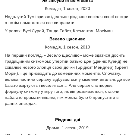
Як зіпсувати всім свята
Комедія, 1 сезон, 2020
Недолугий Тумі зриває ідеальне різдвяне весілля своєї сестри,
а потім намагається все виправити.
У ролях: Бусі Лурай, Тандо Табет, Клементин Мосіман
Весело щасливо
Комедія, 1 сезон, 2019
На перший погляд, «Весело щасливо» може здатися досить
традиційним ситкомом: упертий батько Дон (Денніс Куейд) не
схвалює нового хлопця своєї дочки (Бріджит Мендлер) (Брент
Морін), і це призводить до комедійних моментів. Спочатку,
велика частина серіалу відбувається у сімейній вітальні, де все
багато жартують і веселяться… Але серіал спотворює
формулу ситкому у міру того, як він розвивається, стаючи
набагато драматичнішим, ніж можна було б припустити в
ранніх епізодах.
Різдвяні дні
Драма, 1 сезон, 2019