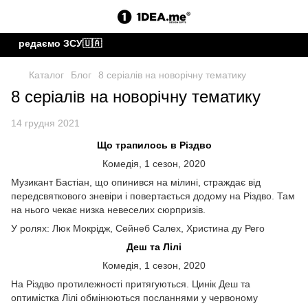
передаємо ЗСУ🇺🇦
Каталог
Блог
8 серіалів на новорічну тематику
8 серіалів на новорічну тематику
14 грудня 2021
Що трапилось в Різдво
Комедія, 1 сезон, 2020
Музикант Бастіан, що опинився на мілині, страждає від
передсвяткового зневіри і повертається додому на Різдво. Там
на нього чекає низка невеселих сюрпризів.
У ролях: Люк Мокрідж, Сейнеб Салех, Христина ду Рего
Деш та Лілі
Комедія, 1 сезон, 2020
На Різдво протилежності притягуються. Цинік Деш та
оптимістка Лілі обмінюються посланнями у червоному