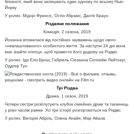
блокноті, який вони залишають один одному по всьому Нью-
Йорку.
У ролях: Мідорі Френсіс, Остін Абрамс, Данте Браун
Різдвяне полювання
Комедія, 2 сезона, 2019
Йоханна втомилася від постійних зауважень щодо свого
«невлаштованого» особистого життя. За наступні 24 дні вона
має знайти хлопця, щоб привести його додому на Різдво.
У ролях: Іда Еліз Брош, Габріель Сюзанна Солхейм Лейтхауг,
Оддгер Тун
Трі Різдва
Драма, 1 сезон, 2019
Чотири сестри розплутують клубок сімейних драм та таємниць
у різні часові рамки. Усі три історії розгортаються на Різдво.
У ролях: Вікторія Абріль, Олена Анайя, Мар Айала