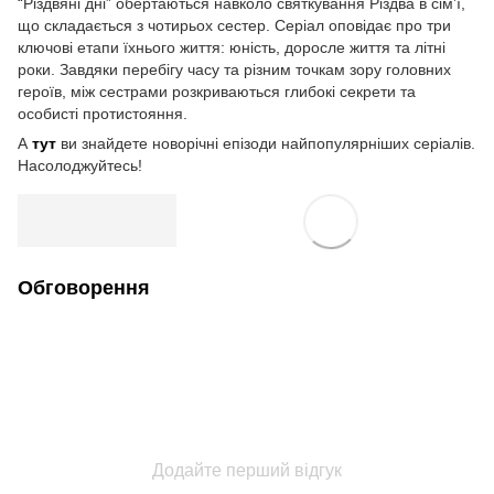
“Різдвяні дні” обертаються навколо святкування Різдва в сім’ї,
що складається з чотирьох сестер. Серіал оповідає про три
ключові етапи їхнього життя: юність, доросле життя та літні
роки. Завдяки перебігу часу та різним точкам зору головних
героїв, між сестрами розкриваються глибокі секрети та
особисті протистояння.
А
тут
ви знайдете новорічні епізоди найпопулярніших серіалів.
Насолоджуйтесь!
Обговорення
Додайте перший відгук