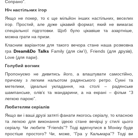
Сопрано”.
Ніч настільних ігор
Якщо не покер, то є ще мільйон інших настільних, веселих
ігор. Простий, але дуже цікавий формат, який не вимагає
спеціальної підготовки. Щоб було цікавіше та азартніше,
можна грати на призи.
Класним варіантом для такого вечора стане наша розмовна
гра
Dream&Do Talks
Family (для сім’ї), Friends (для друзів),
Love (для пари).
Голубий вогник
Пропонуємо не дивитись його, а влаштувати самостійно,
причому з легким нальотом радянського ретро. Сукні та
метелики, ідеальні укладання, на столі – радянське
шампанське, олів’є та мандарини, а на екрані – фільм “З
легкою парою”.
Любителям серіалів
Якщо ви і ваші друзі затяті фанати якогось серіалу, то класною
та легкою для виконання ідеєю стане вечірці у стилі цього
серіалу. Чи любите “Friends”? Тоді вдягнутися в Моніку буде
простіше простого? Чи, може, “Гра у Кальмара”? Тоді ви