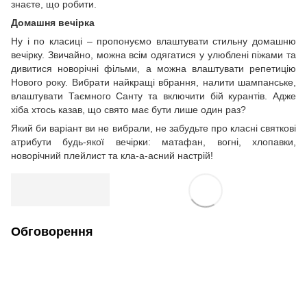
знаєте, що робити.
Домашня вечірка
Ну і по класиці – пропонуємо влаштувати стильну домашню
вечірку. Звичайно, можна всім одягатися у улюблені піжами та
дивитися новорічні фільми, а можна влаштувати репетицію
Нового року. Вибрати найкращі вбрання, налити шампанське,
влаштувати Таємного Санту та включити бій курантів. Адже
хіба хтось казав, що свято має бути лише один раз?
Який би варіант ви не вибрали, не забудьте про класні святкові
атрибути будь-якої вечірки: матафан, вогні, хлопавки,
новорічний плейлист та кла-а-асний настрій!
Обговорення