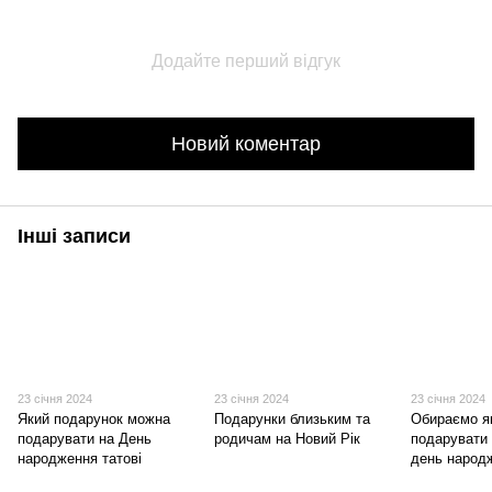
Додайте перший відгук
Новий коментар
Інші записи
23 січня 2024
23 січня 2024
23 січня 2024
Який подарунок можна
Подарунки близьким та
Обираємо я
подарувати на День
родичам на Новий Рік
подарувати 
народження татові
день народ