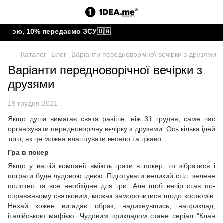
штою, 10% передаємо ЗСУ🇺🇦
Каталог
Блог
Варіанти передноворічної вечірки з друзями
Варіанти передноворічної вечірки з
друзями
19 грудня 2021
Якщо душа вимагає свята раніше, ніж 31 грудня, саме час
організувати передноворічну вечірку з друзями. Ось кілька ідей
того, як це можна влаштувати весело та цікаво.
Гра в покер
Якщо у вашій компанії вміють грати в покер, то зібратися і
пограти буде чудовою ідеєю. Підготувати великий стіл, зелене
полотно та все необхідне для гри. Але щоб вечір став по-
справжньому святковим, можна заморочитися щодо костюмів.
Нехай кожен вигадає образ, надихнувшись, наприклад,
італійською мафією. Чудовим прикладом стане серіал “Клан