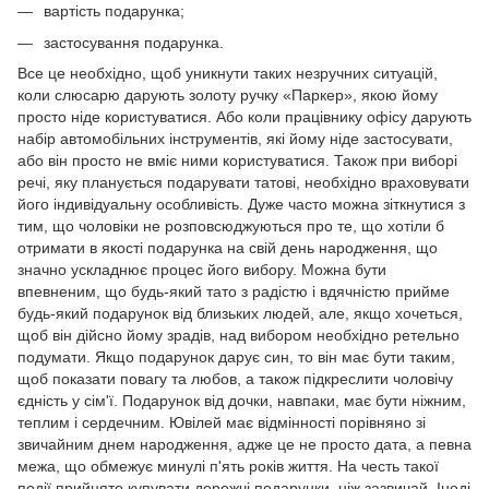
вартість подарунка;
застосування подарунка.
Все це необхідно, щоб уникнути таких незручних ситуацій,
коли слюсарю дарують золоту ручку «Паркер», якою йому
просто ніде користуватися. Або коли працівнику офісу дарують
набір автомобільних інструментів, які йому ніде застосувати,
або він просто не вміє ними користуватися. Також при виборі
речі, яку планується подарувати татові, необхідно враховувати
його індивідуальну особливість. Дуже часто можна зіткнутися з
тим, що чоловіки не розповсюджуються про те, що хотіли б
отримати в якості подарунка на свій день народження, що
значно ускладнює процес його вибору. Можна бути
впевненим, що будь-який тато з радістю і вдячністю прийме
будь-який подарунок від близьких людей, але, якщо хочеться,
щоб він дійсно йому зрадів, над вибором необхідно ретельно
подумати. Якщо подарунок дарує син, то він має бути таким,
щоб показати повагу та любов, а також підкреслити чоловічу
єдність у сім'ї. Подарунок від дочки, навпаки, має бути ніжним,
теплим і сердечним. Ювілей має відмінності порівняно зі
звичайним днем народження, адже це не просто дата, а певна
межа, що обмежує минулі п'ять років життя. На честь такої
події прийнято купувати дорожчі подарунки, ніж зазвичай. Іноді