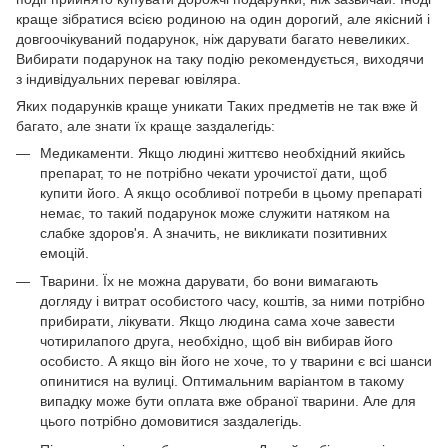
краще зібратися всією родиною на один дорогий, але якісний і
довгоочікуваний подарунок, ніж дарувати багато невеликих.
Вибирати подарунок на таку подію рекомендується, виходячи
з індивідуальних переваг ювіляра.
Яких подарунків краще уникати Таких предметів не так вже й
багато, але знати їх краще заздалегідь:
Медикаменти. Якщо людині життєво необхідний якийсь
препарат, то не потрібно чекати урочистої дати, щоб
купити його. А якщо особливої потреби в цьому препараті
немає, то такий подарунок може служити натяком на
слабке здоров'я. А значить, не викликати позитивних
емоцій.
Тварини. Їх не можна дарувати, бо вони вимагають
догляду і витрат особистого часу, коштів, за ними потрібно
прибирати, лікувати. Якщо людина сама хоче завести
чотирилапого друга, необхідно, щоб він вибирав його
особисто. А якщо він його не хоче, то у тварини є всі шанси
опинитися на вулиці. Оптимальним варіантом в такому
випадку може бути оплата вже обраної тварини. Але для
цього потрібно домовитися заздалегідь.