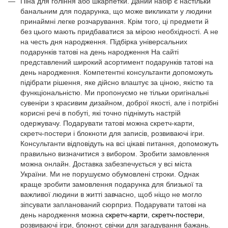
Піна для гоління або шкарпетки. Даний набір є настільки
банальним для подарунка, що може викликати у людини
принаймні легке розчарування. Крім того, ці предмети й
без цього мають придбаватися за мірою необхідності. А не
на честь дня народження. Підбірка універсальних
подарунків татові на день народження На сайті
представлений широкий асортимент подарунків татові на
день народження. Компетентні консультанти допоможуть
підібрати рішення, яке дійсно влаштує за ціною, якістю та
функціональністю. Ми пропонуємо не тільки оригінальні
сувеніри з красивим дизайном, доброї якості, але і потрібні
корисні речі в побуті, які точно піднімуть настрій
одержувачу. Подарувати татові можна скретч-карти,
скретч-постери і блокноти для записів, розвиваючі ігри.
Консультанти відповідуть на всі цікаві питання, допоможуть
правильно визначитися з вибором. Зробити замовлення
можна онлайн. Доставка забезпечується у всі міста
України. Ми не порушуємо обумовлені строки. Однак
краще зробити замовлення подарунка для близької та
важливої людини в житті завчасно, щоб ніщо не могло
зіпсувати запланований сюрприз. Подарувати татові на
день народження можна
скретч-карти
,
скретч-постери
,
розвиваючі ігри, блокнот, свічки для загадування бажань.