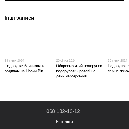
Інші записи
23 січня 2024
23 січня 2024
23 січня 2024
Подарунки близьким та
Обираємо який подарунок
Подарунок д
родичам на Новий Рік
подарувати братові на
перше поба
день народження
068 132-12-12
Контакти