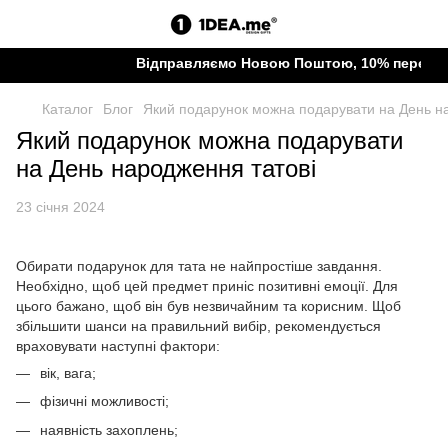
Відправляємо Новою Поштою, 10% передаєм
Каталог
Блог
Який подарунок можна подарувати на День н
Який подарунок можна подарувати
на День народження татові
23 січня 2024
Обирати подарунок для тата не найпростіше завдання.
Необхідно, щоб цей предмет приніс позитивні емоції. Для
цього бажано, щоб він був незвичайним та корисним. Щоб
збільшити шанси на правильний вибір, рекомендується
враховувати наступні фактори:
вік, вага;
фізичні можливості;
наявність захоплень;