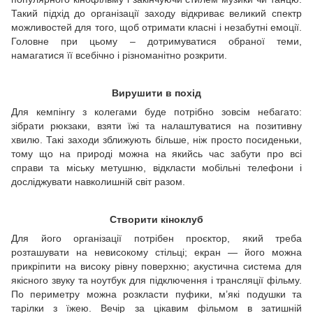
Такий підхід до організації заходу відкриває великий спектр
можливостей для того, щоб отримати класні і незабутні емоції.
Головне при цьому – дотримуватися обраної теми,
намагатися її всебічно і різноманітно розкрити.
Вирушити в похід
Для кемпінгу з колегами буде потрібно зовсім небагато:
зібрати рюкзаки, взяти їжі та налаштуватися на позитивну
хвилю. Такі заходи зближують більше, ніж просто посиденьки,
тому що на природі можна на якийсь час забути про всі
справи та міську метушню, відкласти мобільні телефони і
досліджувати навколишній світ разом.
Створити кіноклуб
Для його організації потрібен проєктор, який треба
розташувати на невисокому стільці; екран — його можна
прикріпити на високу рівну поверхню; акустична система для
якісного звуку та ноутбук для підключення і трансляції фільму.
По периметру можна розкласти пуфики, м’які подушки та
тарілки з їжею. Вечір за цікавим фільмом в затишній