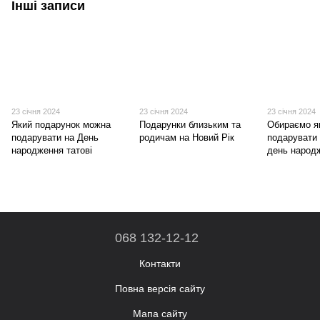
Інші записи
23 січня 2024
23 січня 2024
23 січня 2024
Який подарунок можна
Подарунки близьким та
Обираємо я
подарувати на День
родичам на Новий Рік
подарувати 
народження татові
день народ
068 132-12-12
Контакти
Повна версія сайту
Мапа сайту