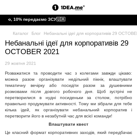
ою, 10% передаємо ЗСУ🇺🇦
Каталог
Блог
Небанальні ідеї для корпоративів 29 OCTOB
Небанальні ідеї для корпоративів 29
OCTOBER 2021
29 жовтня 2021
Розважатися та проводити час з колегами завжди цікаво:
можна разом організувати недільний пікнік, влаштувати
тематичну вечірку або посидіти разом за душевними
розмовами після довгого робочого дня. Щоб зустрічі не
перетворилися в нудні посиденьки за столом, потрібно
правильно продумувати активності. Тому ми зібрали для тебе
кілька ідей, як організувати небанальний корпоратив і
перетворити його в незабутній час для всієї команди!
Влаштувати квест
Це класний формат корпоративних заходів, який передбачає