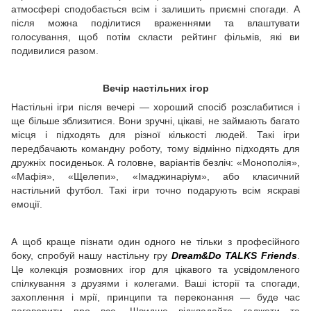
атмосфері сподобається всім і залишить приємні спогади. А
після можна поділитися враженнями та влаштувати
голосування, щоб потім скласти рейтинг фільмів, які ви
подивилися разом.
Вечір настільних ігор
Настільні ігри після вечері — хороший спосіб розслабитися і
ще більше зблизитися. Вони зручні, цікаві, не займають багато
місця і підходять для різної кількості людей. Такі ігри
передбачають командну роботу, тому відмінно підходять для
дружніх посиденьок. А головне, варіантів безліч: «Монополія»,
«Мафія», «Щелепи», «Імаджинаріум», або класичний
настільний футбол. Такі ігри точно подарують всім яскраві
емоції.
А щоб краще пізнати один одного не тільки з професійного
боку, спробуй нашу настільну гру
Dream&Do TALKS Friends
.
Це колекція розмовних ігор для цікавого та усвідомленого
спілкування з друзями і колегами. Ваші історії та спогади,
захоплення і мрії, принципи та переконання — буде час