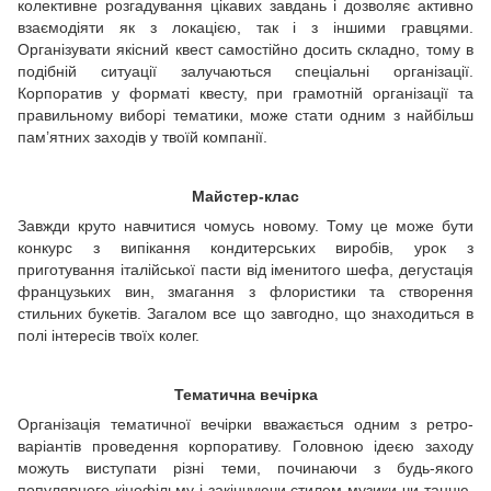
колективне розгадування цікавих завдань і дозволяє активно
взаємодіяти як з локацією, так і з іншими гравцями.
Організувати якісний квест самостійно досить складно, тому в
подібній ситуації залучаються спеціальні організації.
Корпоратив у форматі квесту, при грамотній організації та
правильному виборі тематики, може стати одним з найбільш
пам’ятних заходів у твоїй компанії.
Майстер-клас
Завжди круто навчитися чомусь новому. Тому це може бути
конкурс з випікання кондитерських виробів, урок з
приготування італійської пасти від іменитого шефа, дегустація
французьких вин, змагання з флористики та створення
стильних букетів. Загалом все що завгодно, що знаходиться в
полі інтересів твоїх колег.
Тематична вечірка
Організація тематичної вечірки вважається одним з ретро-
варіантів проведення корпоративу. Головною ідеєю заходу
можуть виступати різні теми, починаючи з будь-якого
популярного кінофільму і закінчуючи стилем музики чи танцю.