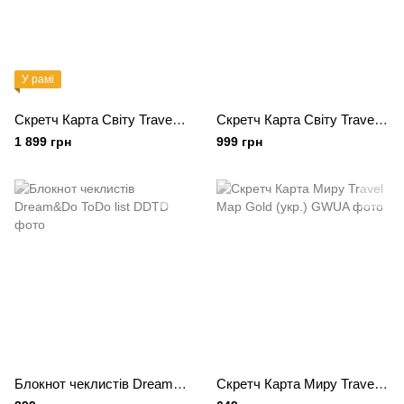
У рамі
Скретч Карта Світу Travel Map Black у рамі
Скретч Карта Світу Travel Map® AIR World
1 899 грн
999 грн
Блокнот чеклистів Dream&Do ToDo list
Скретч Карта Миру Travel Map Gold (укр.)