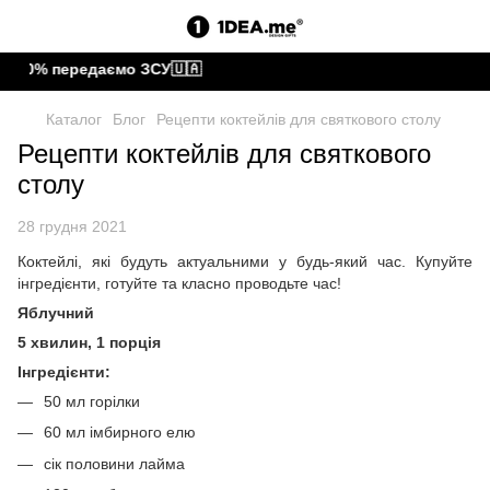
0% передаємо ЗСУ🇺🇦
Каталог
Блог
Рецепти коктейлів для святкового столу
Рецепти коктейлів для святкового
столу
28 грудня 2021
Коктейлі, які будуть актуальними у будь-який час. Купуйте
інгредієнти, готуйте та класно проводьте час!
Яблучний
5 хвилин, 1 порція
Інгредієнти:
50 мл горілки
60 мл імбирного елю
сік половини лайма