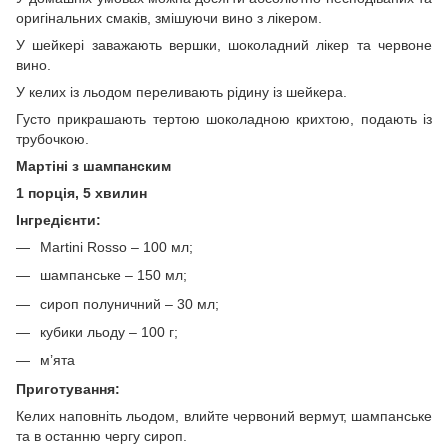
оригінальних смаків, змішуючи вино з лікером.
У шейкері заважають вершки, шоколадний лікер та червоне
вино.
У келих із льодом переливають рідину із шейкера.
Густо прикрашають тертою шоколадною крихтою, подають із
трубочкою.
Мартіні з шампанским
1 порція, 5 хвилин
Інгредієнти:
Martini Rosso – 100 мл;
шампанське – 150 мл;
сироп полуничний – 30 мл;
кубики льоду – 100 г;
м’ята
Приготування:
Келих наповніть льодом, влийте червоний вермут, шампанське
та в останню чергу сироп.