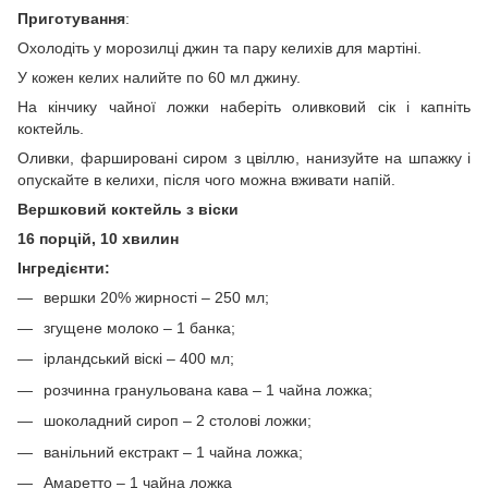
Приготування
:
Охолодіть у морозилці джин та пару келихів для мартіні.
У кожен келих налийте по 60 мл джину.
На кінчику чайної ложки наберіть оливковий сік і капніть
коктейль.
Оливки, фаршировані сиром з цвіллю, нанизуйте на шпажку і
опускайте в келихи, після чого можна вживати напій.
Вершковий коктейль з віски
16 порцій, 10 хвилин
Інгредієнти:
вершки 20% жирності – 250 мл;
згущене молоко – 1 банка;
ірландський віскі – 400 мл;
розчинна гранульована кава – 1 чайна ложка;
шоколадний сироп – 2 столові ложки;
ванільний екстракт – 1 чайна ложка;
Амаретто – 1 чайна ложка