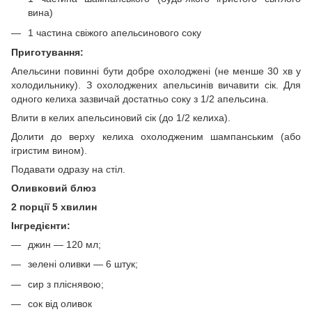
вина)
1 частина свіжого апельсинового соку
Приготування:
Апельсини повинні бути добре охолоджені (не менше 30 хв у
холодильнику). З охолоджених апельсинів вичавити сік. Для
одного келиха зазвичай достатньо соку з 1/2 апельсина.
Влити в келих апельсиновий сік (до 1/2 келиха).
Долити до верху келиха охолодженим шампанським (або
ігристим вином).
Подавати одразу на стіл.
Оливковий блюз
2 порції 5 хвилин
Інгредієнти:
джин — 120 мл;
зелені оливки — 6 штук;
сир з пліснявою;
сок від оливок