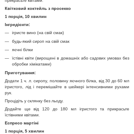
прикрасьте квітами.
Квітковий коктейль з просекко
1 порція, 10 хвилин
Інгредієнти:
ігристе вино (на свій смак)
будь-який сироп на свій смак
яєчні білки
їстівні квіти (вирощені в домашніх або садових умовах без
обробки хімікатами)
Приготування:
Додати 1 ч. л. сиропу, половину яєчного білка, від 30 до 60 мл
ігристого, лід і перемішайте в шейкері інтенсивними рухами
рук.
Процідіть у склянку без льоду.
Додайте ще від 120 до 180 мл ігристого та прикрасьте
їстівними квітами.
Еспресо мартіні
1 порція, 5 хвилин