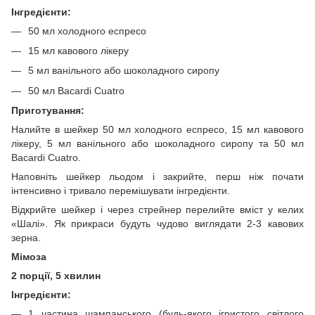
Інгредієнти:
50 мл холодного еспресо
15 мл кавового лікеру
5 мл ванільного або шоколадного сиропу
50 мл Bacardi Cuatro
Приготування:
Налийте в шейкер 50 мл холодного еспресо, 15 мл кавового
лікеру, 5 мл ванільного або шоколадного сиропу та 50 мл
Bacardi Cuatro.
Наповніть шейкер льодом і закрийте, перш ніж почати
інтенсивно і тривало перемішувати інгредієнти.
Відкрийте шейкер і через стрейнер перелийте вміст у келих
«Шалі». Як прикраси будуть чудово виглядати 2-3 кавових
зерна.
Мімоза
2 порції, 5 хвилин
Інгредієнти:
1 частина шампанського (будь-якого ігристого світлого