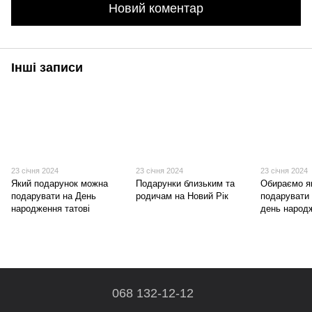
Новий коментар
Інші записи
23 січня 2024
23 січня 2024
23 січня 2024
Який подарунок можна
Подарунки близьким та
Обираємо я
подарувати на День
родичам на Новий Рік
подарувати 
народження татові
день народ
068 132-12-12