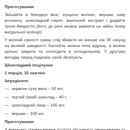
Приготування:
Змішайте в блендері віскі, згущене молоко, вершки, каву
розчинну, шоколадний сироп, ванільний екстракт і додайте
трохи Амаретто (його, до речі, можна замінити на чайну ложку
мигдальної есенції).
У великій ємності суміш слід збивати не менше ніж 30 секунд
на великій швидкості. Коктейль можна пити відразу, а можна
щільно закрити та охолодити в холодильнику. У другому
випадку перед подачею напій збовтують.
Шоколадний поцілунок
1 порція, 10 хвилин
Інгредієнти:
червоне сухе вино – 50 мл;
тертий гіркий шоколад – 40 г;
шоколадний лікер – 100 мл;
вершки – 100 мл.
Приготування:
У домашніх умовах можна досягти абсолютно несподіваних та