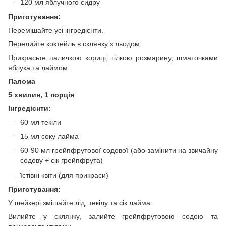
120 мл яблучного сидру
Приготування:
Перемішайте усі інгредієнти.
Перелийте коктейль в склянку з льодом.
Прикрасьте паличкою кориці, гілкою розмарину, шматочками
яблука та лаймом.
Палома
5 хвилин, 1 порція
Інгредієнти:
60 мл текіли
15 мл соку лайма
60-90 мл грейпфрутової содової (або замінити на звичайну
содову + сік грейпфрута)
їстівні квіти (для прикраси)
Приготування:
У шейкері змішайте лід, текілу та сік лайма.
Вилийте у склянку, залийте грейпфрутовою содою та