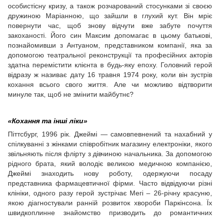
особистісну кризу, а також розчарований стосунками зі своєю
дружиною Маріанною, що зайшли в глухий кут. Він мріє
повернути час, щоб знову відчути вже забуте почуття
закоханості. Його син Максим допомагає в цьому батькові,
познайомивши з Антуаном, представником компанії, яка за
допомогою театральної реконструкції та професійних акторів
здатна перемістити клієнта в будь-яку епоху. Головний герой
відразу ж називає дату 16 травня 1974 року, коли він зустрів
кохання всього свого життя. Але чи можливо відтворити
минуле так, щоб не змінити майбутнє?
«Кохання та інші ліки»
Піттсбург, 1996 рік. Джеймі — самовпевнений та нахабний у
спілкуванні з жінками співробітник магазину електроніки, якого
звільняють після флірту з дівчиною начальника. За допомогою
рідного брата, який володіє великою медичною компанією,
Джеймі знаходить нову роботу, одержуючи посаду
представника фармацевтичної фірми. Часто відвідуючи різні
клініки, одного разу герой зустрічає Мегі – 26-річну красуню,
якою діагностували ранній розвиток хвороби Паркінсона. Їх
швидкоплинне знайомство призводить до романтичних