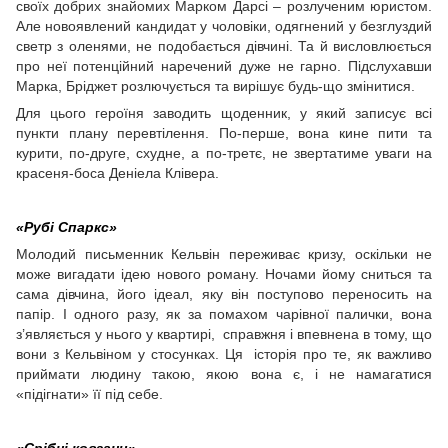
своїх добрих знайомих Марком Дарсі – розлученим юристом.
Але новоявлений кандидат у чоловіки, одягнений у безглуздий
светр з оленями, не подобається дівчині. Та й висловлюється
про неї потенційний наречений дуже не гарно. Підслухавши
Марка, Бріджет розлючується та вирішує будь-що змінитися.
Для цього героїня заводить щоденник, у який записує всі
пункти плану перевтілення. По-перше, вона кине пити та
курити, по-друге, схудне, а по-третє, не звертатиме уваги на
красеня-боса Деніела Клівера.
«Рубі Спаркс»
Молодий письменник Кельвін переживає кризу, оскільки не
може вигадати ідею нового роману. Ночами йому сниться та
сама дівчина, його ідеал, яку він поступово переносить на
папір. І одного разу, як за помахом чарівної палички, вона
з’являється у нього у квартирі, справжня і впевнена в тому, що
вони з Кельвіном у стосунках. Ця історія про те, як важливо
приймати людину такою, якою вона є, і не намагатися
«підігнати» її під себе.