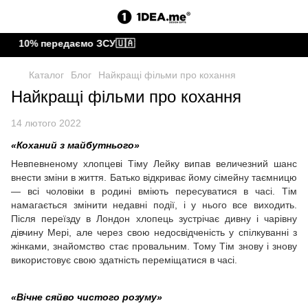
 10% передаємо ЗСУ🇺🇦
Каталог
Блог
Найкращі фільми про кохання
Найкращі фільми про кохання
14 лютого 2022
«Коханий з майбутнього»
Невпевненому хлопцеві Тіму Лейку випав величезний шанс
внести зміни в життя. Батько відкриває йому сімейну таємницю
— всі чоловіки в родині вміють пересуватися в часі. Тім
намагається змінити недавні події, і у нього все виходить.
Після переїзду в Лондон хлопець зустрічає дивну і чарівну
дівчину Мері, але через свою недосвідченість у спілкуванні з
жінками, знайомство стає провальним. Тому Тім знову і знову
використовує свою здатність переміщатися в часі.
«Вічне сяйво чистого розуму»