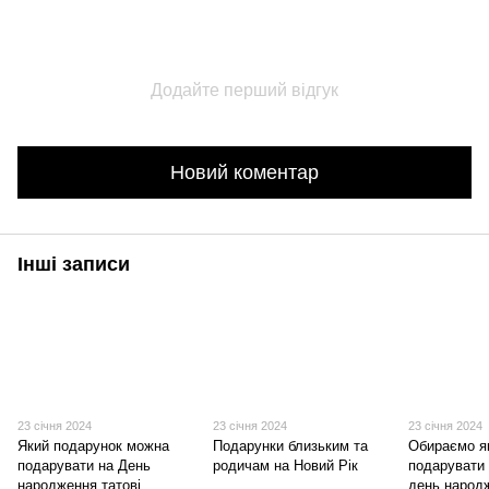
Додайте перший відгук
Новий коментар
Інші записи
23 січня 2024
23 січня 2024
23 січня 2024
Який подарунок можна
Подарунки близьким та
Обираємо я
подарувати на День
родичам на Новий Рік
подарувати 
народження татові
день народ