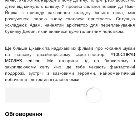
Агнес, яка хотіла народити йому дитину, попри трьох дорослих
дітей від минулого шлюбу. У процесі спільної поїздки до Нью-
Йорка з приводу закінчення коледжу їхнього сина, між
розлученою парою знову спалахує пристрасть. Ситуацію
ускладнює Адам, найнятий архітектор для перепланування
будинку Джейн, який виявився дуже галантним чоловіком.
Ще більше цікавих та надихаючих фільмів про кохання шукай
на нашому дизайнерському скретч-постері
#100СПРАВ
MOVIES edition
. Ми створили гід по барвистому і
захоплюючому світу кіно, де тебе чекають фантастичні
подорожі, зустрічі з казковими героями, найромантичніші
побачення і детективні головоломки.
Обговорення