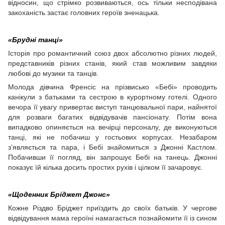
відносин, що стрімко розвиваються, ось тільки несподівана
закоханість застає головних героїв зненацька.
«Брудні танці»
Історія про романтичний союз двох абсолютно різних людей,
представників різних станів, який став можливим завдяки
любові до музики та танців.
Молода дівчина Френсіс на прізвисько «Бебі» проводить
канікули з батьками та сестрою в курортному готелі. Одного
вечора її увагу привертає виступ танцювальної пари, найнятої
для розваги багатих відвідувачів пансіонату. Потім вона
випадково опиняється на вечірці персоналу, де виконуються
танці, які не побачиш у гостьових корпусах. Незабаром
з’являється та пара, і Бебі знайомиться з Джонні Кастлом.
Побачивши її погляд, він запрошує Бебі на танець. Джонні
показує їй кілька досить простих рухів і цілком її зачаровує.
«Щоденник Бріджет Джонс»
Кожне Різдво Бріджет приїздить до своїх батьків. У чергове
відвідування мама героїні намагається познайомити її із сином