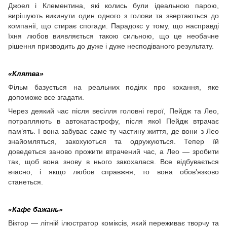
Джоел і Клементина, які колись були ідеальною парою,
вирішують викинути один одного з голови та звертаються до
компанії, що стирає спогади. Парадокс у тому, що насправді
їхня любов виявляється такою сильною, що це необачне
рішення призводить до дуже і дуже несподіваного результату.
«Клятва»
Фільм базується на реальних подіях про кохання, яке
допоможе все згадати.
Через деякий час після весілля головні герої, Пейдж та Лео,
потрапляють в автокатастрофу, після якої Пейдж втрачає
пам’ять. І вона забуває саме ту частину життя, де вони з Лео
знайомляться, закохуються та одружуються. Тепер їй
доведеться заново прожити втрачений час, а Лео — зробити
так, щоб вона знову в нього закохалася. Все відбувається
вчасно, і якщо любов справжня, то вона обов’язково
станеться.
«Кафе бажань»
Віктор — літній ілюстратор коміксів, який переживає творчу та