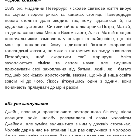
«Срібні ковзани»
1899 рік. Різдвяний Петербург. Яскраве святкове життя вирує
на скутих льодом річках та каналах столиці. Напередодні
нового століття доля зводить тих, кому, здавалося б, не
судилося зустрітися. Син звичайного ліхтарника Петра, Матвій,
та дочка сановника Миколи Вяземського, Аліса. Матвій працює
постачальником замовлень у пекарні та найцінніше, що він
має, це подаровані йому в дитинстві батьком старовинні
голландські ковзани, на яких він катається по льоду в каналах
Петербурга, щоб скоротити свої маршрути. Аліса
захоплюється хімією та світом науки, але змушена
приховувати свої захоплення від батька, який, як і багато
тодішніх російських аристократів, вважає, що жінці вища освіта
зовсім ні до чого. Якось зіткнувшись один з одним, вони
починають прямувати до мрій разом.
«Як усе заплутано»
Джейн, власниця процвітаючого ресторанного бізнесу, після
двадцяти років шлюбу розлучилася зі своїм чоловіком
Джейком, але зуміла залишитися з ним у дружніх стосунках.
Чоловік дарма час не втрачав і ще раз одружився з молодою