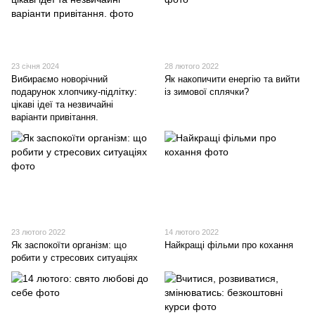
23 січня 2024
28 лютого 2022
Вибираємо новорічний
Як накопичити енергію та вийти
подарунок хлопчику-підлітку:
із зимової сплячки?
цікаві ідеї та незвичайні
варіанти привітання.
23 лютого 2022
14 лютого 2022
Як заспокоїти організм: що
Найкращі фільми про кохання
робити у стресових ситуаціях