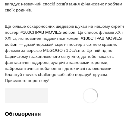
вигадує незвичний спосіб розв’язання фінансових проблем
своїх родичів.
Ще більше оскароносних шедеврів шукай на нашому скретч
постері
#100СПРАВ MOVIES edition
. Це список фільмів XX і
XXI ст, які повинен подивитися кожен!
#100СПРАВ MOVIES
edition
— дизайнерський скретч постер з сотнею кращих
фільмів за версією MEGOGO і 1DEA.me. Це твій гід по
барвистому і захоплюючого світу кіно, де тебе чекають
фантастичні подорожі, зустрічі з казковими героями,
найромантичніші побачення і детективні головоломки.
Влаштуй movies challenge собі або подаруй друзям.
Приємного перегляду!
Обговорення