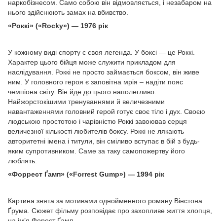
наркобізнесом. Само собою він відмовляється, і незабаром на
нього здійснюють замах на вбивство.
«Роккі» («Rocky») — 1976 рік
У кожному виді спорту є своя легенда. У боксі — це Роккі.
Характер цього бійця може служити прикладом для
наслідування. Роккі не просто займається боксом, він живе
ним. У головного героя є заповітна мрія – надіти пояс
чемпіона світу. Він йде до цього наполегливо.
Найжорстокішими тренуваннями й величезними
навантаженнями головний герой готує своє тіло і дух. Своєю
людською простотою і чарівністю Роккі завоював серця
величезної кількості любителів боксу. Роккі не лякають
авторитетні імена і титули, він сміливо вступає в бій з будь-
яким супротивником. Саме за таку самопожертву його
люблять.
«Форрест Ґамп» («Forrest Gump») — 1994 рік
Картина знята за мотивами однойменного роману Вінстона
Ґрума. Сюжет фільму розповідає про захопливе життя хлопця,
на ім’я Форест Ґамп.