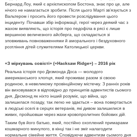
Бернард Лоу, який є архієпископом Бостона, знає про це, але
нічого не намагається зробити. Після цього Марті зв’язується з
Вальтером і просить його провести розслідування цього
інциденту. Почавши збір інформації, герої через деякий час з
жахом виявляють, що історія про педофіла в рясі є лише
вершиною величезного айсберга, що складається зі
зловживань повноваженнями й аморального і бездуховного
розтління дітей служителями Католицької церкви.
«З міркувань совісті» («Hacksaw Ridge») – 2016 рік
Реальна історія про Дезмонда Доса — молодого
американського хлопця, який проживає разом зі своєю
родиною, в невеликому провінційному містечку. З ранніх років
він виховувався в відповідно до принципів адвентистів сьомого
дня, Десмонд як ніхто інший розуміє, що війна, що
залишилася позаду, так легко не здається – вона повертається
в людські оселі в серцях ветеранів, які дивом залишилися в
живих, пройшовши через жахи кровопролитних бойових дій.
Таким був його батько, який, постійно охоплений примарами
кошмарного минулого, в кінці так і не зміг налагодити
нормальне сімейне життя. Сповідуючи адвентизм сьомого дня