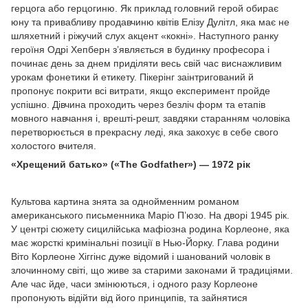
герцога або герцогиню. Як приклад головний герой обирає
юну та привабливу продавчиню квітів Елізу Дулітл, яка має не
шляхетний і ріжучий слух акцент «кокні». Наступного ранку
героїня Одрі Хепберн з’являється в будинку професора і
починає день за днем ​​приділяти весь свій час виснажливим
урокам фонетики й етикету. Пікерінг заінтригований й
пропонує покрити всі витрати, якщо експеримент пройде
успішно. Дівчина проходить через безліч форм та етапів
мовного навчання і, врешті-решт, завдяки старанням чоловіка
перетворюється в прекрасну леді, яка закохує в себе свого
холостого вчителя.
«Хрещений батько» («The Godfather») — 1972 рік
Культова картина знята за однойменним романом
американського письменника Маріо П’юзо. На дворі 1945 рік.
У центрі сюжету сицилійська мафіозна родина Корлеоне, яка
має жорсткі кримінальні позиції в Нью-Йорку. Глава родини
Віто Корлеоне Хіггінс дуже відомий і шанований чоловік в
злочинному світі, що живе за старими законами й традиціями.
Але час йде, часи змінюються, і одного разу Корлеоне
пропонують відійти від його принципів, та зайнятися