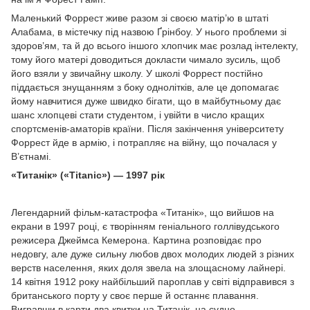
Маленький Форрест живе разом зі своєю матір’ю в штаті
Алабама, в містечку під назвою Ґрінбоу. У нього проблеми зі
здоров’ям, та й до всього іншого хлопчик має розлад інтелекту,
тому його матері доводиться докласти чимало зусиль, щоб
його взяли у звичайну школу. У школі Форрест постійно
піддається знущанням з боку однолітків, але це допомагає
йому навчитися дуже швидко бігати, що в майбутньому дає
шанс хлопцеві стати студентом, і увійти в число кращих
спортсменів-аматорів країни. Після закінчення університету
Форрест йде в армію, і потрапляє на війну, що почалася у
В’єтнамі.
«Титанік» («Titanic») — 1997 рік
Легендарний фільм-катастрофа «Титанік», що вийшов на
екрани в 1997 році, є творінням геніального голлівудського
режисера Джеймса Кемерона. Картина розповідає про
недовгу, але дуже сильну любов двох молодих людей з різних
верств населення, яких доля звела на злощасному лайнері.
14 квітня 1912 року найбільший пароплав у світі відправився з
британського порту у своє перше й останнє плавання.
Вигравши в карти два квитки на Титанік, на судно