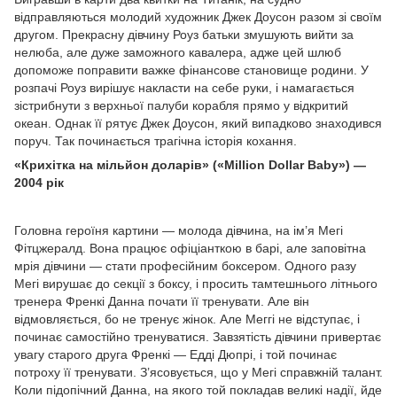
відправляються молодий художник Джек Доусон разом зі своїм
другом. Прекрасну дівчину Роуз батьки змушують вийти за
нелюба, але дуже заможного кавалера, адже цей шлюб
допоможе поправити важке фінансове становище родини. У
розпачі Роуз вирішує накласти на себе руки, і намагається
зістрибнути з верхньої палуби корабля прямо у відкритий
океан. Однак її рятує Джек Доусон, який випадково знаходився
поруч. Так починається трагічна історія кохання.
«Крихітка на мільйон доларів» («Million Dollar Baby») —
2004 рік
Головна героїня картини — молода дівчина, на ім’я Мегі
Фітцжералд. Вона працює офіціанткою в барі, але заповітна
мрія дівчини — стати професійним боксером. Одного разу
Мегі вирушає до секції з боксу, і просить тамтешнього літнього
тренера Френкі Данна почати її тренувати. Але він
відмовляється, бо не тренує жінок. Але Меггі не відступає, і
починає самостійно тренуватися. Завзятість дівчини привертає
увагу старого друга Френкі — Едді Дюпрі, і той починає
потроху її тренувати. З’ясовується, що у Мегі справжній талант.
Коли підопічний Данна, на якого той покладав великі надії, йде