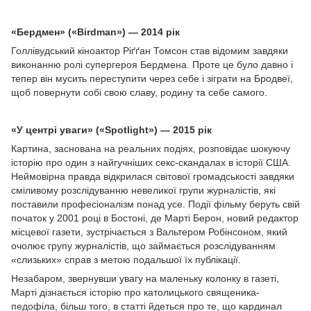
«Бердмен» («Birdman») — 2014 рік
Голлівудський кіноактор Ріґґан Томсон став відомим завдяки
виконанню ролі супергероя Бердмена. Проте це було давно і
тепер він мусить переступити через себе і зіграти на Бродвеї,
щоб повернути собі свою славу, родину та себе самого.
«У центрі уваги» («Spotlight») — 2015 рік
Картина, заснована на реальних подіях, розповідає шокуючу
історію про один з найгучніших секс-скандалах в історії США.
Неймовірна правда відкрилася світової громадськості завдяки
сміливому розслідуванню невеликої групи журналістів, які
поставили професіоналізм понад усе. Події фільму беруть свій
початок у 2001 році в Бостоні, де Марті Берон, новий редактор
місцевої газети, зустрічається з Вальтером Робінсоном, який
очолює групу журналістів, що займається розслідуванням
«слизьких» справ з метою подальшої їх публікації.
Незабаром, звернувши увагу на маленьку колонку в газеті,
Марті дізнається історію про католицького священика-
педофіла, більш того, в статті йдеться про те, що кардинал