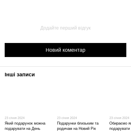
Додайте перший відгук
Новий коментар
Інші записи
23 січня 2024
23 січня 2024
23 січня 2024
Який подарунок можна
Подарунки близьким та
Обираємо я
подарувати на День
родичам на Новий Рік
подарувати 