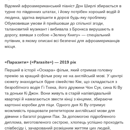
Відомий афроамериканський піаніст Дон Ширлі збирається в
турне по південних штатах, і йому потрібен хороший водій й
людина, здатна вирішити в дорозі будь-яку проблему.
Обумовивши умови й прийшовши до спільної згоди,
талановитий музикант і вибивала з Бронкса вирушають в
дорогу, взявши з собою «Зелену Книгу» — спеціальний
путівник, в якому описані всі безпечні для афроамериканців
місця.
«Паразити» («Parasite») — 2019 рік
Перший в історії «Оскара» фільм, який отримав головну
премію за кращий фільм року не на англійській мові. У центрі
сюжету знаходиться бідне сімейство Кім, що складається з
безробітного водія Гі Тхека, його дружини Чон Сук, сина Кі Ву
та доньки Кі Джон. Вони живуть в старій напівпідвальній
квартирі й намагаються звести кінці з кінцями, збираючи
картонні коробки для піци. Одного дня Кі Ву отримує
можливість працювати репетитором англійської мови для
дівчини з багатої родини Пак. За допомогою підробленого
диплома, виготовленого сестрою, хлопець успішно проходить
співбесіду і, зачарований розкішним життям цих людей,