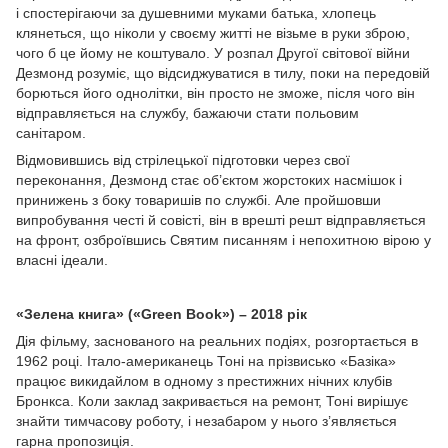
і спостерігаючи за душевними муками батька, хлопець
клянеться, що ніколи у своєму житті не візьме в руки зброю,
чого б це йому не коштувало. У розпал Другої світової війни
Дезмонд розуміє, що відсиджуватися в тилу, поки на передовій
борються його однолітки, він просто не зможе, після чого він
відправляється на службу, бажаючи стати польовим
санітаром.
Відмовившись від стрілецької підготовки через свої
переконання, Дезмонд стає об’єктом жорстоких насмішок і
принижень з боку товаришів по службі. Але пройшовши
випробування честі й совісті, він в врешті решт відправляється
на фронт, озброївшись Святим писанням і непохитною вірою у
власні ідеали.
«Зелена книга» («Green Book») – 2018 рік
Дія фільму, заснованого на реальних подіях, розгортається в
1962 році. Італо-американець Тоні на прізвисько «Базіка»
працює викидайлом в одному з престижних нічних клубів
Бронкса. Коли заклад закривається на ремонт, Тоні вирішує
знайти тимчасову роботу, і незабаром у нього з’являється
гарна пропозиція.