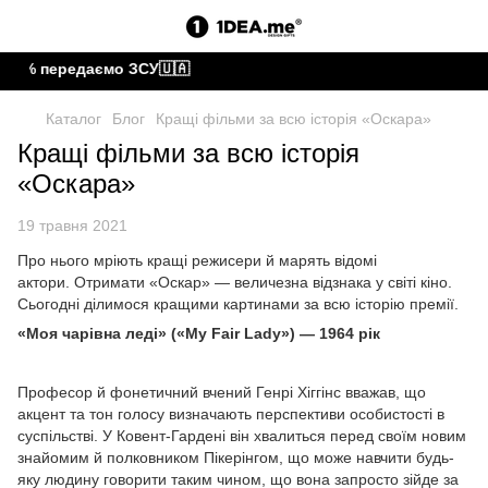
 передаємо ЗСУ🇺🇦
Каталог
Блог
Кращі фільми за всю історія «Оскара»
Кращі фільми за всю історія
«Оскара»
19 травня 2021
Про нього мріють кращі режисери й марять відомі
актори. Отримати «Оскар» — величезна відзнака у світі кіно.
Сьогодні ділимося кращими картинами за всю історію премії.
«Моя чарівна леді» («My Fair Lady») — 1964 рік
Професор й фонетичний вчений Генрі Хіггінс вважав, що
акцент та тон голосу визначають перспективи особистості в
суспільстві. У Ковент-Гардені він хвалиться перед своїм новим
знайомим й полковником Пікерінгом, що може навчити будь-
яку людину говорити таким чином, що вона запросто зійде за