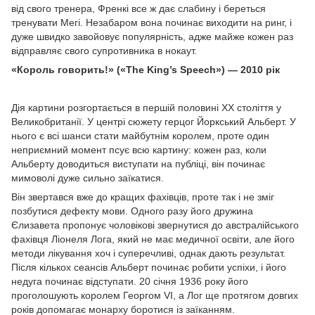
від свого тренера, Френкі все ж дає слабину і береться
тренувати Мегі. Незабаром вона починає виходити на ринг, і
дуже швидко завойовує популярність, адже майже кожен раз
відправляє свого супротивника в нокаут.
«Король говорить!» («The King’s Speech») — 2010 рік
Дія картини розгортається в першій половині XX століття у
Великобританії. У центрі сюжету герцог Йоркський Альберт. У
нього є всі шанси стати майбутнім королем, проте один
неприємний момент псує всю картину: кожен раз, коли
Альберту доводиться виступати на публіці, він починає
мимоволі дуже сильно заїкатися.
Він звертався вже до кращих фахівців, проте так і не зміг
позбутися дефекту мови. Одного разу його дружина
Єлизавета пропонує чоловікові звернутися до австралійського
фахівця Ліонеля Лога, який не має медичної освіти, але його
методи лікування хоч і суперечливі, однак дають результат.
Після кількох сеансів Альберт починає робити успіхи, і його
недуга починає відступати. 20 січня 1936 року його
проголошують королем Георгом VI, а Лог ще протягом довгих
років допомагає монарху боротися із заїканням.