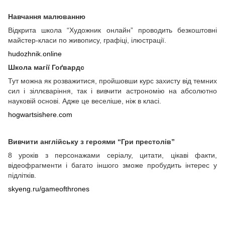
Навчання малюванню
Відкрита школа “Художник онлайн” проводить безкоштовні
майстер-класи по живопису, графіці, ілюстрації.
hudozhnik.online
Школа магії Гоґвардс
Тут можна як розважитися, пройшовши курс захисту від темних
сил і зіллєваріння, так і вивчити астрономію на абсолютно
науковій основі. Адже це веселіше, ніж в класі.
hogwartsishere.com
Вивчити англійську з героями “Гри престолів”
8 уроків з персонажами серіалу, цитати, цікаві факти,
відеофрагменти і багато іншого зможе пробудить інтерес у
підлітків.
skyeng.ru/gameofthrones