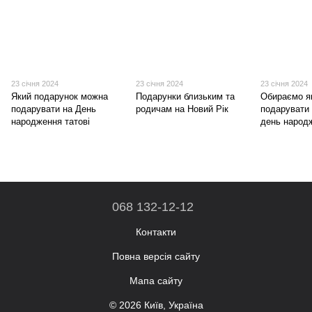
23 січня 2024
23 січня 2024
23 січня 2024
Який подарунок можна
Подарунки близьким та
Обираємо я
подарувати на День
родичам на Новий Рік
подарувати 
народження татові
день народ
068 132-12-12
Контакти
Повна версія сайту
Мапа сайту
© 2026 Київ, Україна