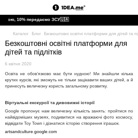
тою, 10% передаємо ЗСУ🇺🇦
Каталог
Блог
Безкоштовні освітні платформи для дітей та пі
Безкоштовні освітні платформи для
дітей та підлітків
6 квітня 2020
Освіта не обов’язково має бути нудною! Ми знайшли кілька
крутих курсів, які зможуть не тільки зацікавити ваших дітей, а й
принесуть величезну користь загальному розвитку.
Віртуальні екскурсії та дивовижні історії
Google пропонує нам величезну кількість занять: пройтися по
найвідоміших музеях, подивитися на вражаючі фото космосу,
відвідати Toy Town і дізнатися історію створення іграшок.
artsandculture.google.com