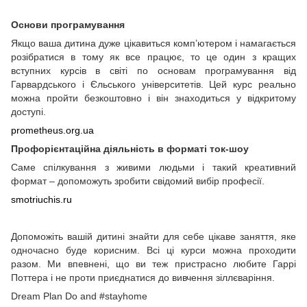
Основи програмування
Якщо ваша дитина дуже цікавиться комп’ютером і намагається
розібратися в тому як все працює, то це один з кращих
вступних курсів в світі по основам програмування від
Гарвардського і Єльського університетів. Цей курс реально
можна пройти безкоштовно і він знаходиться у відкритому
доступі.
prometheus.org.ua
Профорієнтаційна діяльність в форматі ток-шоу
Саме спілкування з живими людьми і такий креативний
формат – допоможуть зробити свідомий вибір професії.
smotriuchis.ru
Допоможіть вашій дитині знайти для себе цікаве заняття, яке
одночасно буде корисним. Всі ці курси можна проходити
разом. Ми впевнені, що ви теж пристрасно любите Гаррі
Поттера і не проти приєднатися до вивчення зіллєваріння.
Dream Plan Do and #stayhome