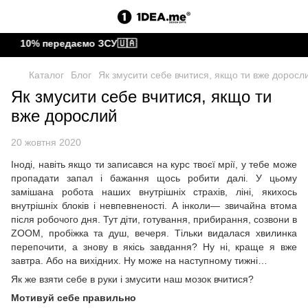
 10% передаємо ЗСУ🇺🇦
Каталог
Блог
Як змусити себе вчитися, якщо ти вже доросл
Як змусити себе вчитися, якщо ти
вже дорослий
20 жовтня 2020
Іноді, навіть якщо ти записався на курс твоєї мрії, у тебе може
пропадати запал і бажання щось робити далі. У цьому
замішана робота наших внутрішніх страхів, ліні, якихось
внутрішніх блоків і невпевненості. А інколи— звичайна втома
після робочого дня. Тут діти, готування, прибирання, созвони в
ZOOM, пробіжка та душ, вечеря. Тільки видалася хвилинка
перепочити, а знову в якісь завдання? Ну ні, краще я вже
завтра. Або на вихідних. Ну може на наступному тижні…
Як же взяти себе в руки і змусити наш мозок вчитися?
Мотивуй себе правильно