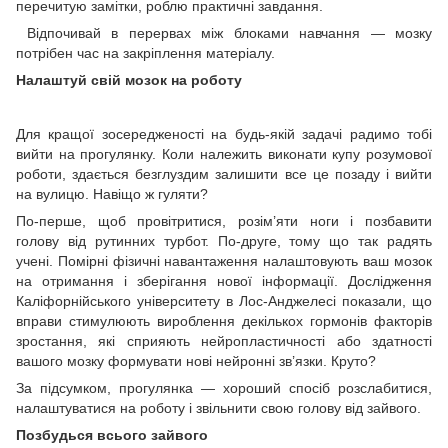
перечитую замітки, роблю практичні завдання.
Відпочивай в перервах між блоками навчання — мозку
потрібен час на закріплення матеріалу.
Налаштуй свій мозок на роботу
Для кращої зосередженості на будь-якій задачі радимо тобі
вийти на прогулянку. Коли належить виконати купу розумової
роботи, здається безглуздим залишити все це позаду і вийти
на вулицю. Навіщо ж гуляти?
По-перше, щоб провітритися, розім’яти ноги і позбавити
голову від рутинних турбот. По-друге, тому що так радять
учені. Помірні фізичні навантаження налаштовують ваш мозок
на отримання і зберігання нової інформації. Дослідження
Каліфорнійського університету в Лос-Анджелесі показали, що
вправи стимулюють вироблення декількох гормонів факторів
зростання, які сприяють нейропластичності або здатності
вашого мозку формувати нові нейронні зв’язки. Круто?
За підсумком, прогулянка — хороший спосіб розслабитися,
налаштуватися на роботу і звільнити свою голову від зайвого.
Позбудься всього зайвого