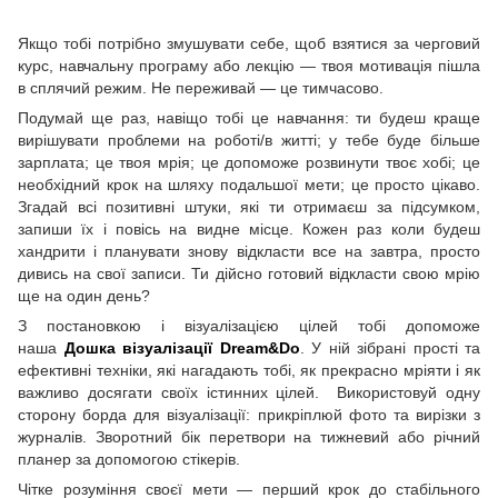
Якщо тобі потрібно змушувати себе, щоб взятися за черговий
курс, навчальну програму або лекцію — твоя мотивація пішла
в сплячий режим. Не переживай — це тимчасово.
Подумай ще раз, навіщо тобі це навчання: ти будеш краще
вирішувати проблеми на роботі/в житті; у тебе буде більше
зарплата; це твоя мрія; це допоможе розвинути твоє хобі; це
необхідний крок на шляху подальшої мети; це просто цікаво.
Згадай всі позитивні штуки, які ти отримаєш за підсумком,
запиши їх і повісь на видне місце. Кожен раз коли будеш
хандрити і планувати знову відкласти все на завтра, просто
дивись на свої записи. Ти дійсно готовий відкласти свою мрію
ще на один день?
З постановкою і візуалізацією цілей тобі допоможе
наша
Дошка візуалізації Dream&Do
. У ній зібрані прості та
ефективні техніки, які нагадають тобі, як прекрасно мріяти і як
важливо досягати своїх істинних цілей. Використовуй одну
сторону борда для візуалізації: прикріплюй фото та вирізки з
журналів. Зворотний бік перетвори на тижневий або річний
планер за допомогою стікерів.
Чітке розуміння своєї мети — перший крок до стабільного