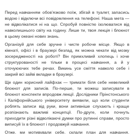
Перед навчанням обов’язково поїж, збігай в туалет, запасись
водою і відключи всі повідомлення на телефоні. Наша мета —
не відволікатися ні на що. Спробуй повністю ізолюватися від
навколишнього світу на годину. Лише ти, твоя лекція і блокнот
в цьому океані нових знань.
Організуй для себе зручне і чисте робоче місце. Якщо в
кімнаті, офісі і в браузері безлад, як можна чекати від мозку
зосередженості на роботі? Він примхливий хлопець і хоче
структурованості не тільки в процесі навчання, а й у
оточуюючих тебе речах. Викинь усе сміття навколо себе і
закрий всі зайві вкладки в браузері.
Ще один корисний лайфхак — тримати біля себе невеликий
блокнот для записів. По-перше, ти можеш записувати в
блокнот конспекти впродовж лекції. Дослідники Прінстонського
і Каліфорнійського університету виявили, що коли студенти
роблять записи від руки, вони активніше слухають і краще
розпізнають важливі концепції. По-друге, коли почнуть
приходити різні відволікаючі думки про рутинні справи, просто
виписуй їх в блокнот і продовжуй навчання.
Отже, ми мотивували себе, склали план для навчання,