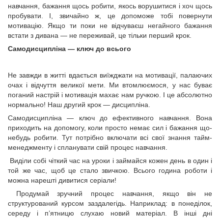
навчання, бажання щось робити, якось ворушитися і хоч щось
пробувати. І, звичайно ж, це допоможе тобі повернути
мотивацію. Якщо ти поки не відчуваєш негайного бажання
встати з дивана — не переживай, це тільки перший крок.
Самодисципліна — ключ до всього
Не завжди в житті вдається виїжджати на мотивації, палаючих
очах і відчуття великої мети. Ми втомлюємося, у нас буває
поганий настрій і мотивація махає нам ручкою. І це абсолютно
нормально! Наш другий крок — дисципліна.
Самодисципліна — ключ до ефективного навчання. Вона
приходить на допомогу, коли просто немає сил і бажання що-
небудь робити. Тут потрібно включати всі свої знання тайм-
менеджменту і спланувати свій процес навчання.
Виділи собі чіткий час на уроки і займайся кожен день в один і
той же час, щоб це стало звичкою. Всього година роботи і
можна нарешті дивитися серіали!
Продумай зручний процес навчання, якщо він не
структурований курсом заздалегідь. Наприклад: в понеділок,
середу і п’ятницю слухаю новий матеріал. В інші дні