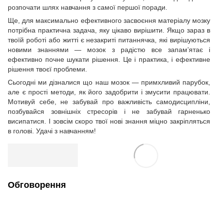
розпочати шлях навчання з самої першої поради.
Ще, для максимально ефективного засвоєння матеріалу мозку
потрібна практична задача, яку цікаво вирішити. Якщо зараз в
твоїй роботі або житті є незакриті питаннячка, які вирішуються
новими знаннями — мозок з радістю все запам’ятає і
ефективно почне шукати рішення. Це і практика, і ефективне
рішення твоєї проблеми.
Сьогодні ми дізналися що наш мозок — примхливий парубок,
але є прості методи, як його задобрити і змусити працювати.
Мотивуй себе, не забувай про важливість самодисципліни,
позбувайся зовнішніх стресорів і не забувай гарненько
висипатися. І зовсім скоро твої нові знання міцно закріпляться
в голові. Удачі з навчанням!
Обговорення