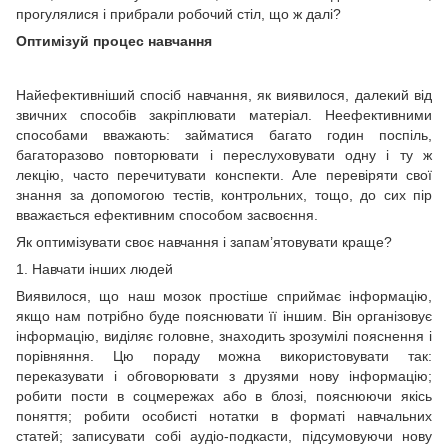
прогулялися і прибрали робочий стіл, що ж далі?
Оптимізуй процес навчання
Найефективніший спосіб навчання, як виявилося, далекий від
звичних способів закріплювати матеріал. Неефективними
способами вважають: займатися багато годин поспіль,
багаторазово повторювати і переслуховувати одну і ту ж
лекцію, часто перечитувати конспекти. Але перевіряти свої
знання за допомогою тестів, контрольних, тощо, до сих пір
вважається ефективним способом засвоєння.
Як оптимізувати своє навчання і запам’ятовувати краще?
1. Навчати інших людей
Виявилося, що наш мозок простіше сприймає інформацію,
якщо нам потрібно буде пояснювати її іншим. Він організовує
інформацію, виділяє головне, знаходить зрозумілі пояснення і
порівняння. Цю пораду можна використовувати так:
переказувати і обговорювати з друзями нову інформацію;
робити пости в соцмережах або в блозі, пояснюючи якісь
поняття; робити особисті нотатки в форматі навчальних
статей; записувати собі аудіо-подкасти, підсумовуючи нову