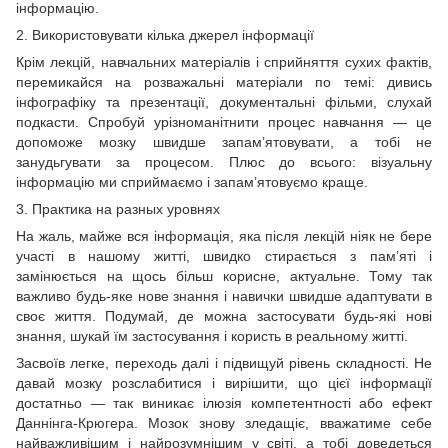
інформацію.
2. Використовувати кілька джерел інформації
Крім лекцій, навчальних матеріалів і сприйняття сухих фактів,
перемикайся на розважальні матеріали по темі: дивись
інфографіку та презентації, документальні фільми, слухай
подкасти. Спробуй урізноманітнити процес навчання — це
допоможе мозку швидше запам’ятовувати, а тобі не
занудьгувати за процесом. Плюс до всього: візуальну
інформацію ми сприймаємо і запам’ятовуємо краще.
3. Практика на разных уровнях
На жаль, майже вся інформація, яка після лекцій ніяк не бере
участі в нашому житті, швидко стирається з пам’яті і
замінюється на щось більш корисне, актуальне. Тому так
важливо будь-яке нове знання і навички швидше адаптувати в
своє життя. Подумай, де можна застосувати будь-які нові
знання, шукай їм застосування і користь в реальному житті.
Засвоїв легке, переходь далі і підвищуй рівень складності. Не
давай мозку розслабитися і вирішити, що цієї інформації
достатньо — так виникає ілюзія компетентності або ефект
Даннінга-Крюгера. Мозок знову зледащіє, вважатиме себе
найважливішим і найрозумнішим у світі, а тобі доведеться