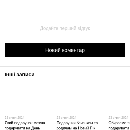
Додайте перший відгук
Новий коментар
Інші записи
23 січня 2024
23 січня 2024
23 січня 2024
Який подарунок можна
Подарунки близьким та
Обираємо я
подарувати на День
родичам на Новий Рік
подарувати 