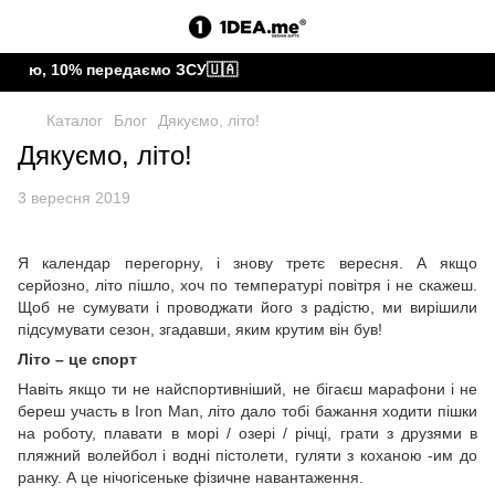
тою, 10% передаємо ЗСУ🇺🇦
Каталог
Блог
Дякуємо, літо!
Дякуємо, літо!
3 вересня 2019
Я календар перегорну, і знову третє вересня. А якщо
серйозно, літо пішло, хоч по температурі повітря і не скажеш.
Щоб не сумувати і проводжати його з радістю, ми вирішили
підсумувати сезон, згадавши, яким крутим він був!
Літо – це спорт
Навіть якщо ти не найспортивніший, не бігаєш марафони і не
береш участь в Iron Man, літо дало тобі бажання ходити пішки
на роботу, плавати в морі / озері / річці, грати з друзями в
пляжний волейбол і водні пістолети, гуляти з коханою -им до
ранку. А це нічогісеньке фізичне навантаження.