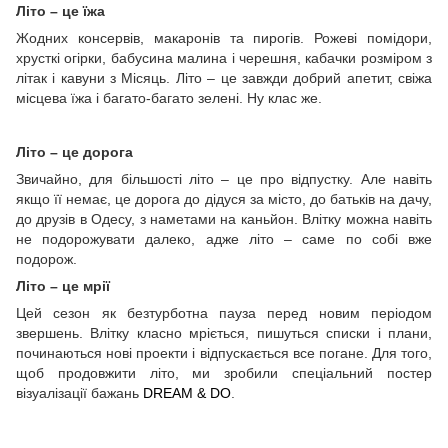
Літо – це їжа
Жодних консервів, макаронів та пирогів. Рожеві помідори,
хрусткі огірки, бабусина малина і черешня, кабачки розміром з
літак і кавуни з Місяць. Літо – це завжди добрий апетит, свіжа
місцева їжа і багато-багато зелені. Ну клас же.
Літо – це дорога
Звичайно, для більшості літо – це про відпустку. Але навіть
якщо її немає, це дорога до дідуся за місто, до батьків на дачу,
до друзів в Одесу, з наметами на каньйон. Влітку можна навіть
не подорожувати далеко, адже літо – саме по собі вже
подорож.
Літо – це мрії
Цей сезон як безтурботна пауза перед новим періодом
звершень. Влітку класно мріється, пишуться списки і плани,
починаються нові проекти і відпускається все погане. Для того,
щоб продовжити літо, ми зробили спеціальний постер
візуалізації бажань
DREAM & DO
.