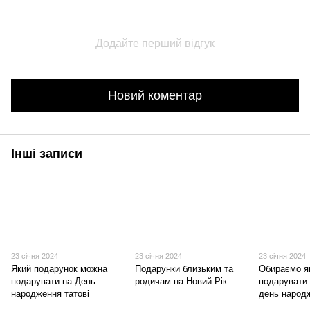
Додайте перший відгук
Новий коментар
Інші записи
23 січня 2024
23 січня 2024
23 січня 2024
Який подарунок можна
Подарунки близьким та
Обираємо я
подарувати на День
родичам на Новий Рік
подарувати 
народження татові
день народ