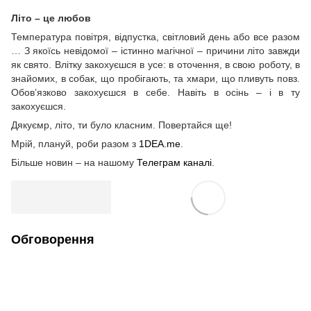
Літо – це любов
Температура повітря, відпустка, світловий день або все разом
… З якоїсь невідомої – істинно магічної – причини літо завжди
як свято. Влітку закохуєшся в усе: в оточення, в свою роботу, в
знайомих, в собак, що пробігають, та хмари, що пливуть повз.
Обов’язково закохуєшся в себе. Навіть в осінь – і в ту
закохуєшся.
Дякуємр, літо, ти було класним. Повертайся ще!
Мрій, плануй, роби разом з
1DEA.me
.
Більше новин – на нашому
Телеграм каналі
.
Обговорення