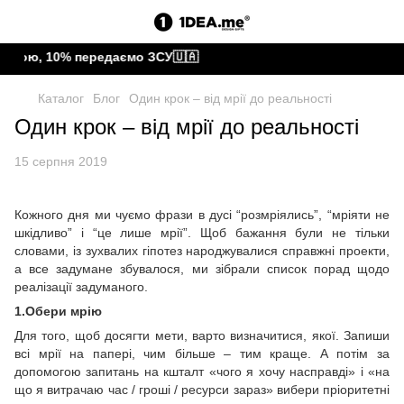
тою, 10% передаємо ЗСУ🇺🇦
Каталог
Блог
Один крок – від мрії до реальності
Один крок – від мрії до реальності
15 серпня 2019
Кожного дня ми чуємо фрази в дусі “розмріялись”, “мріяти не
шкідливо” і “це лише мрії”. Щоб бажання були не тільки
словами, із зухвалих гіпотез народжувалися справжні проекти,
а все задумане збувалося, ми зібрали список порад щодо
реалізації задуманого.
1.Обери мрію
Для того, щоб досягти мети, варто визначитися, якої. Запиши
всі мрії на папері, чим більше – тим краще. А потім за
допомогою запитань на кшталт «чого я хочу насправді» і «на
що я витрачаю час / гроші / ресурси зараз» вибери пріоритетні