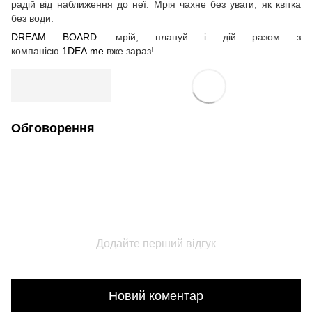
радій від наближення до неї. Мрія чахне без уваги, як квітка
без води.
DREAM BOARD:
мрій, плануй і дій разом з
компанією
1DEA.me
вже зараз!
Обговорення
Додайте перший відгук
Новий коментар