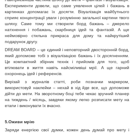
Експерименти довели, що саме уявлення цілей і бажань в
картинках допомагає їх досягти. Візуалізація майбутнього
сприяє концентрації уваги і розумінню загальної картини твого
шляху. Саме тому ми створили борд бажань – джерело
натхнення і побажань, скарбниця ідей та фантазій. А ще
неймовірно стильна прикраса для дому та найкрутіший
подарунок другу.
DREAM BOARD – це єдиний і неповторний двосторонній борд,
який допоможе тобі з візуалізацією бажань і їх досягненням.
Це компактний збірник технік і прийомів для того, щоб
втілювати в життя навіть найсміливіші мрії. А ще гарний
охоронець ідей і референсів.
Вирізай з журналів статті, роби позначки маркером,
використовуй наклейки – нехай в хід йде все, що допоможе
дійти до мети. На зворотному боці тебе чекає зручний планер
на тиждень / місяць, завдяки якому легко розписати мету на
етапи і виконувати їх вчасно.
5.Оживи мрію
Заряди енергією свої думки, кожен день думай про мету і