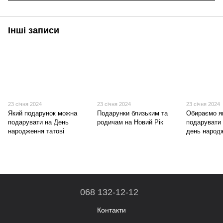
Інші записи
23 січня 2024
23 січня 2024
23 січня 2024
Який подарунок можна
Подарунки близьким та
Обираємо я
подарувати на День
родичам на Новий Рік
подарувати 
народження татові
день народ
068 132-12-12
Контакти