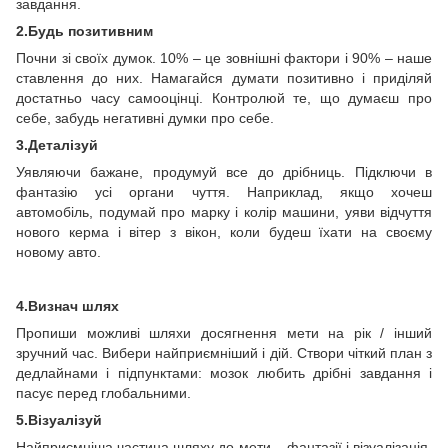
завдання.
2.Будь позитивним
Почни зі своїх думок. 10% – це зовнішні фактори і 90% – наше
ставлення до них. Намагайся думати позитивно і приділяй
достатньо часу самооцінці. Контролюй те, що думаєш про
себе, забудь негативні думки про себе.
3.Деталізуй
Уявляючи бажане, продумуй все до дрібниць. Підключи в
фантазію усі органи чуття. Наприклад, якщо хочеш
автомобіль, подумай про марку і колір машини, уяви відчуття
нового керма і вітер з вікон, коли будеш їхати на своєму
новому авто.
4.Визнач шлях
Пропиши можливі шляхи досягнення мети на рік / інший
зручний час. Вибери найприємніший і дій. Створи чіткий план з
дедлайнами і підпунктами: мозок любить дрібні завдання і
пасує перед глобальними.
5.Візуалізуй
Найприємніша частина шляху до мети – фантазії і візуалізація.