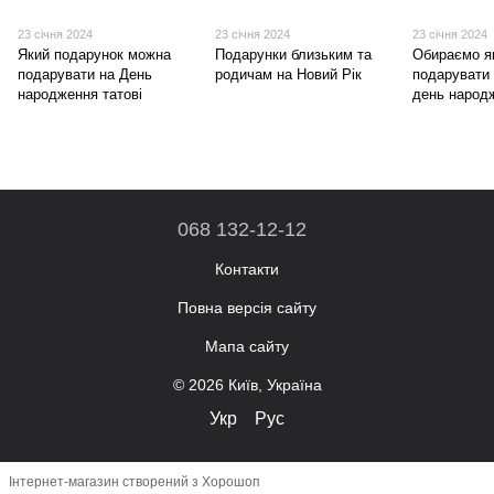
23 січня 2024
23 січня 2024
23 січня 2024
Який подарунок можна
Подарунки близьким та
Обираємо я
подарувати на День
родичам на Новий Рік
подарувати 
народження татові
день народ
068 132-12-12
Контакти
Повна версія сайту
Мапа сайту
© 2026 Київ, Україна
Укр
Рус
Інтернет-магазин створений з Хорошоп