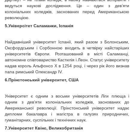
ведуться наукові дослідження. Це – один з дев’яти
колоніальних коледжів, заснованих перед Американською
революцією.
5.Універсітет Саламанки, Іспанія
Найдавніший університет Іспанії, який разом з Болонським,
Оксфордським і Сорбонною входить в четвірку найстаріших
університетів Європи. Розташований в місті Саламанці,
автономне співтовариство Кастилія і Леон. Статус університету
надав король Альфонсо X в 1254 році, і через рік його визнав
папа римський Олександр IV.
6.Прінстонський університет, США
Університет є одним з восьми університетів Ліги плюща і
одним з дев’яти колоніальних коледжів, заснованих до
Американської революції. Прінстонський університет надає
дипломи бакалавра і магістра в галузях природничих,
гуманітарних, суспільних і технічних наук.
7.Університет Квінс, Великобританія