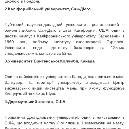
школою в Лондоні.
2.Каліфорнійський університет, Сан-Дієго
Публічний науково-дослідний університет, розташований в
районі Ла-Хойя, Сан-Дієго в штаті Каліфорнія, США, один з
десяти кампусів Каліфорнійського університету. Заснований в
1960 році поблизу Інституту океанографії Скріппса.
Університет веде підготовку бакалаврів за 125-ма
спеціальностями, магістрів за 52-м.
3.Університет Британської Колумбії, Канада
Один з найвідоміших університетів Канади, знаходиться в місті
Ванкувер. На території університету знаходиться Центр
виконавських видів мистецтва Чань, при якому функціонує
Концертний зал Чань Шунь.
4.Дартмутський коледж, США
Приватний дослідницький університет, один з найстаріших в
США, що входить в елітну Лігу плюща. Незважаючи на назву,
Дартмут – не тільки коледж, в ньому навчаються аспіранти і