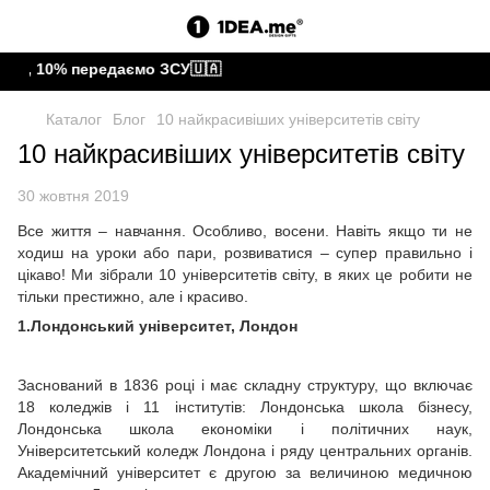
, 10% передаємо ЗСУ🇺🇦
Каталог
Блог
10 найкрасивіших університетів світу
10 найкрасивіших університетів світу
30 жовтня 2019
Все життя – навчання. Особливо, восени. Навіть якщо ти не
ходиш на уроки або пари, розвиватися – супер правильно і
цікаво! Ми зібрали 10 університетів світу, в яких це робити не
тільки престижно, але і красиво.
1.Лондонський університет, Лондон
Заснований в 1836 році і має складну структуру, що включає
18 коледжів і 11 інститутів: Лондонська школа бізнесу,
Лондонська школа економіки і політичних наук,
Університетський коледж Лондона і ряду центральних органів.
Академічний університет є другою за величиною медичною