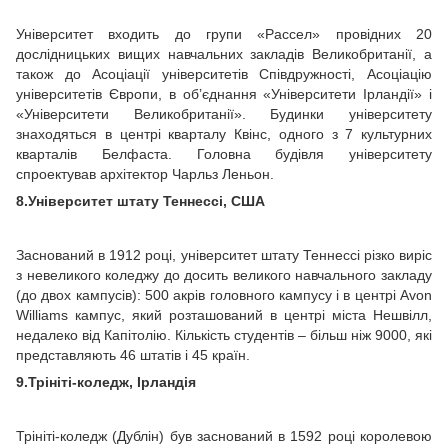
Університет входить до групи «Рассел» провідних 20
дослідницьких вищих навчальних закладів Великобританії, а
також до Асоціації університетів Співдружності, Асоціацію
університетів Європи, в об’єднання «Університети Ірландії» і
«Університети Великобританії». Будинки університету
знаходяться в центрі кварталу Квінс, одного з 7 культурних
кварталів Белфаста. Головна будівля університету
спроектував архітектор Чарльз Леньон.
8.Університет штату Теннессі, США
Заснований в 1912 році, університет штату Теннессі різко виріс
з невеликого коледжу до досить великого навчального закладу
(до двох кампусів): 500 акрів головного кампусу і в центрі Avon
Williams кампус, який розташований в центрі міста Нешвілл,
недалеко від Капітолію. Кількість студентів – більш ніж 9000, які
представляють 46 штатів і 45 країн.
9.Трініті-коледж, Ірландія
Трініті-коледж (Дублін) був заснований в 1592 році королевою