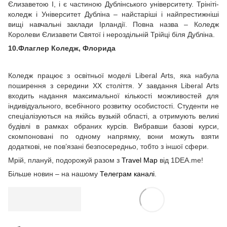
Єлизаветою I, і є частиною Дублінського університету. Трініті-
коледж і Університет Дубліна – найстаріші і найпрестижніші
вищі навчальні заклади Ірландії. Повна назва – Коледж
Королеви Єлизавети Святої і нероздільній Трійці біля Дубліна.
10.Флаглер Коледж, Флорида
Коледж працює з освітньої моделі Liberal Arts, яка набула
поширення з середини ХХ століття. У завдання Liberal Arts
входить надання максимальної кількості можливостей для
індивідуального, всебічного розвитку особистості. Студенти не
спеціалізуються на якійсь вузькій області, а отримують великі
будівлі в рамках обраних курсів. Вибравши базові курси,
скомпоновані по одному напрямку, вони можуть взяти
додаткові, не пов’язані безпосередньо, тобто з іншої сфери.
Мрій, плануй, подорожуй разом з
Travel Map
від 1DEA.me!
Більше новин – на нашому
Телеграм каналі
.