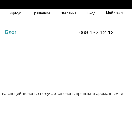
овой почтой, 10% передаем ВСУ🇺🇦
Мой заказ
Сравнение
Укр
Рус
Желания
Вход
068 132-12-12
Блог
ства специй печенье получается очень пряным и ароматным, и