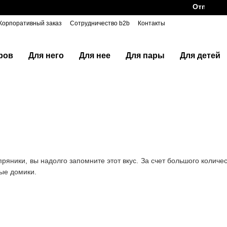
Отправляем Н
Корпоративный заказ
Сотрудничество b2b
Контакты
ров
Для него
Для нее
Для пары
Для детей
яники, вы надолго запомните этот вкус. За счет большого количе
ные домики.