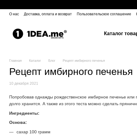
Перейти к основному контенту
О нас
Доставка, оплата и возврат
Пользовательское соглашение
Каталог това
Главная
Каталог
Блог
Рецепт имбирного печенья
Рецепт имбирного печенья
10 декабря 2021
Попробовав однажды рождественское имбирное печенье или пр
долго хранится. А также из этого теста можно сделать прянич
Ингредиенты:
Основа:
сахар 100 грамм