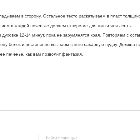
кладываем в сторону. Остальное тесто раскатываем в пласт толщи
ием в каждой печеньке делаем отверстие для нитки или ленты.
 духовке 12-14 минут, пока не зарумянятся края. Повторяем с ост
 пену белок и постепенно всыпаем в него сахарную пудру. Должна 
ее печенье, как вам позволит фантазия.
Войти с помощью