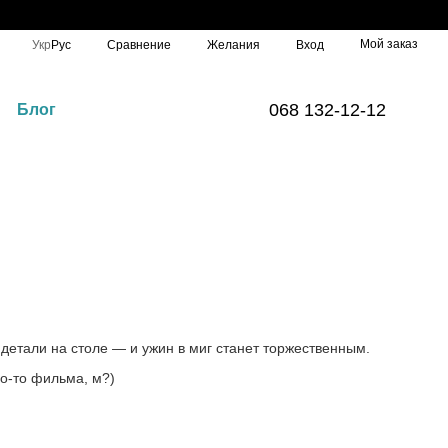
Новой почтой, 10% передаем ВСУ🇺🇦
Мой заказ
Сравнение
Укр
Рус
Желания
Вход
068 132-12-12
Блог
детали на столе — и ужин в миг станет торжественным.
го-то фильма, м?)