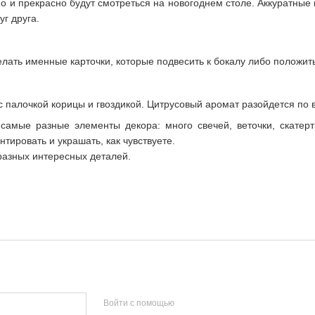
но и прекрасно будут смотреться на новогоднем столе. Аккуратные
уг друга.
лать именные карточки, которые подвесить к бокалу либо положить
палочкой корицы и гвоздикой. Цитрусовый аромат разойдется по в
самые разные элементы декора: много свечей, веточки, скатерт
тировать и украшать, как чувствуете.
разных интересных деталей.
Войти с помощью