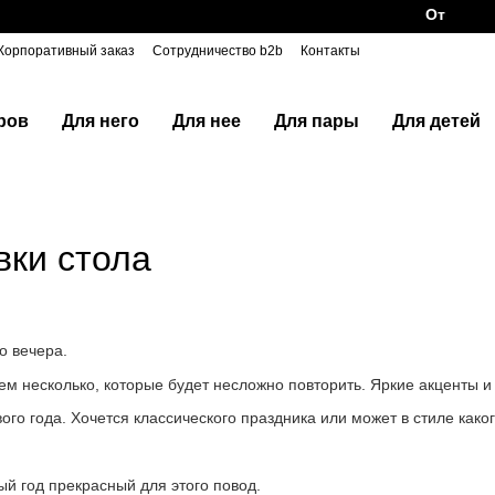
Отправляем 
Корпоративный заказ
Сотрудничество b2b
Контакты
ров
Для него
Для нее
Для пары
Для детей
вки стола
о вечера.
м несколько, которые будет несложно повторить. Яркие акценты и 
го года. Хочется классического праздника или может в стиле како
ый год прекрасный для этого повод.