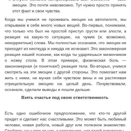
эмоции. Это почти невозможно. Тут нужно просто принять
этот факт и свои чувства.
Когда мы учимся не проживать эмоции на автопилоте, мы
открываем в себе много новых вещей. Во-первых, понимаем,
что только что был не простой приступ грусти или злости, а
реакция на какую-то ситуацию, на чужие (и, возможно,
некорректные) слова. Мы полностью осознаем, что эмоции не
приходят из ниоткуда и никуда не исчезают. Это закономерная
реакция нашей психики, как когда ты ударяешься мизинчиком
о ножку стола. В этом примере, физическая боль —
закономерная (и понятная!) реакция тела. Во-вторых, учимся
смотреть на эти эмоции с другой стороны. Это помогает нам
жить с ними, не мучая себя чувством вины и не растягивая
отрицательную эмоцию на целый день. Почувствовали,
осознали, сделали выводы и пошли дальше.
Взять счастье под свою ответственность
Есть одно ошибочное предположение, что кто-то другой
придет и сделает нас счастливыми. Это может быть любимый
человек, новая работа, новый друг или полезное знакомство.
Спойлер: ни у кого из них, к сожалению, нет такой суперсилы.