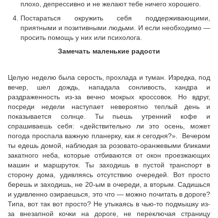
плохо, депрессивно и не желают тебе ничего хорошего.
Постараться окружить себя поддерживающими,
приятными и позитивными людьми. И если необходимо —
просить помощь у них или психолога.
Замечать маленькие радости
Целую неделю была серость, прохлада и туман. Изредка, под
вечер, шел дождь, нападала сонливость, хандра и
раздраженность из-за вечно мокрых кроссовок. Но вдруг,
посреди недели наступает невероятно теплый день и
показывается солнце. Ты пьешь утренний кофе и
спрашиваешь себя: «действительно ли это осень, может
погода проспала важную планерку, как я сегодня?». Вечером
ты едешь домой, наблюдая за розовато-оранжевыми бликами
закатного неба, которые отбиваются от окон проезжающих
машин и маршруток. Ты заходишь в пустой транспорт в
сторону дома, удивляясь отсутствию очередей. Вот просто
берешь и заходишь, не 20-ым в очереди, а вторым. Садишься
и удивленно озираешься, это что — можно почитать в дороге?
Типа, вот так вот просто? Не утыкаясь в чью-то подмышку из-
за внезапной кочки на дороге, не переключая страницу