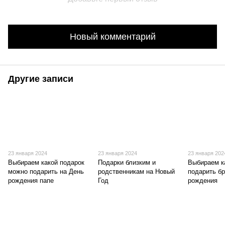
Новый комментарий
Другие записи
23 января 2024
23 января 2024
23 января 202
Выбираем какой подарок
Подарки близким и
Выбираем к
можно подарить на День
родственникам на Новый
подарить бр
рождения папе
Год
рождения