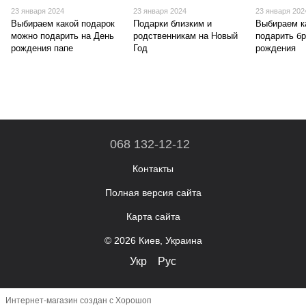
23 января 2024
23 января 2024
23 января 202
Выбираем какой подарок
Подарки близким и
Выбираем к
можно подарить на День
родственникам на Новый
подарить бр
рождения папе
Год
рождения
068 132-12-12
Контакты
Полная версия сайта
Карта сайта
© 2026 Киев, Украина
Укр
Рус
Интернет-магазин создан с Хорошоп