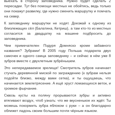
выехать в сторону заповедника. Нужно будет сделать 2
пересадки. Тут без помощи местных не обойтись, ведь только
они покажут развилку, где нужно сменить маршрутку и помчать
на север.
К заповеднику маршрутки не ходят. Доезжай к одному из
близлежащих сёл (Балатина, Кетриш), а там кто-то из местных
согласится за двадцатку на машине подбросить до
заповедника.
Чем примечателен Пэдуря Домняскэ кроме забавного
названия? Зубрами! В 2005 году Польша подарила двух
самочек и одного самца заповеднику – и сейчас в нём уже 8
зубров вместе с двухлетным зубрёнышем.
Это непередаваемое зрелище! Смотритель зубров начинает
стучать деревянной миской по заграждению (к зубрам нельзя
подойти близко, между вами сетка), и ты ощущаешь, что
начинается землетрясение. А ещё хруст ломающихся веток, и
громкое фырчание.
Сквозь кусты на поляну прорываются зубры и активно
втягивают воздух, чтоб узнать: что же вкусненькое их ждёт. Ты
можешь покормить зубра яблоком с руки – а он благодарно
оближет ладонь своим большим почти чёрным языком.