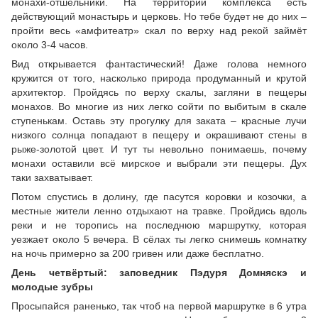
монахи-отшельники. На территории комплекса есть
действующий монастырь и церковь. Но тебе будет не до них –
пройти весь «амфитеатр» скал по верху над рекой займёт
около 3-4 часов.
Вид открывается фантастический! Даже голова немного
кружится от того, насколько природа продуманный и крутой
архитектор. Пройдясь по верху скалы, загляни в пещеры
монахов. Во многие из них легко сойти по выбитым в скале
ступенькам. Оставь эту прогулку для заката – красные лучи
низкого солнца попадают в пещеру и окрашивают стены в
рыже-золотой цвет. И тут ты невольно понимаешь, почему
монахи оставили всё мирское и выбрали эти пещеры. Дух
таки захватывает.
Потом спустись в долину, где пасутся коровки и козочки, а
местные жители ленно отдыхают на травке. Пройдись вдоль
реки и не торопись на последнюю маршрутку, которая
уезжает около 5 вечера. В сёлах ты легко снимешь комнатку
на ночь примерно за 200 гривен или даже бесплатно.
День четвёртый: заповедник Пэдуря Домняскэ и
молодые зубры
Просыпайся раненько, так чтоб на первой маршрутке в 6 утра