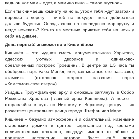
ведь он «от мамы едет, а мамино вино – самое вкусное».
Если ты снимаешь комнату на ночь, утром тебя ждут завтрак и
пирожки в дорогу – «чтоб не похудел, пока добираться
дальше будешь». Опаздываешь на последнюю маршрутку и
негде ночевать? Кто-то из местных приютит тебя на ночь у
себя на диване.
День первый: знакомство с Кишинёвом
Кишинёв – это чудная смесь монументального Харькова,
одесских уютных двориков и одинаково-
обезличенных построек Троещины. В центре за 1,5 часа ты
обойдёшь парк Valea Morilor, или, как местные его называют,
«камсик» (отголосок старого названия парка
«Комсомольсвое озеро»).
Увидишь Триумфальную арку и сможешь заглянуть в Собор
Рождества Христова (главный храм Кишинёва). А после –
отправляйся в путь по Нижнему и Верхнему центру – их
разделяет центральная улица города Штефан чел Маре.
Кишинёв
–
безумно атмосферный и обаятельный, низенькие
старенькие домики в центре, спрятанные под кронами
величественных платанов, создадут именно то лёгкое и
приятное настроение, которое будет ещё долго