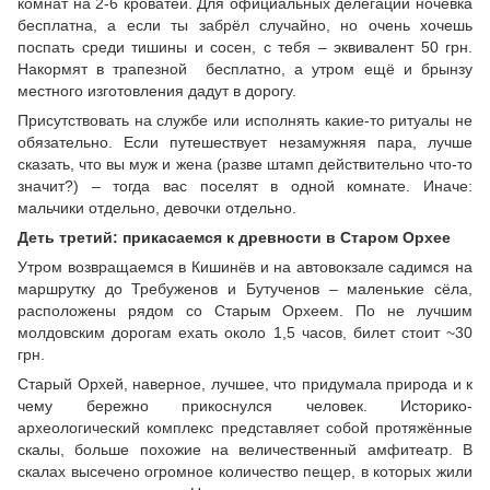
комнат на 2-6 кроватей. Для официальных делегаций ночёвка
бесплатна, а если ты забрёл случайно, но очень хочешь
поспать среди тишины и сосен, с тебя – эквивалент 50 грн.
Накормят в трапезной бесплатно, а утром ещё и брынзу
местного изготовления дадут в дорогу.
Присутствовать на службе или исполнять какие-то ритуалы не
обязательно. Если путешествует незамужняя пара, лучше
сказать, что вы муж и жена (разве штамп действительно что-то
значит?) – тогда вас поселят в одной комнате. Иначе:
мальчики отдельно, девочки отдельно.
Деть третий: прикасаемся к древности в Старом Орхее
Утром возвращаемся в Кишинёв и на автовокзале садимся на
маршрутку до Требуженов и Бутученов – маленькие сёла,
расположены рядом со Старым Орхеем. По не лучшим
молдовским дорогам ехать около 1,5 часов, билет стоит ~30
грн.
Старый Орхей, наверное, лучшее, что придумала природа и к
чему бережно прикоснулся человек. Историко-
археологический комплекс представляет собой протяжённые
скалы, больше похожие на величественный амфитеатр. В
скалах высечено огромное количество пещер, в которых жили