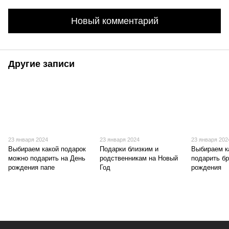
Новый комментарий
Другие записи
23 января 2024
23 января 2024
23 января 202
Выбираем какой подарок
Подарки близким и
Выбираем к
можно подарить на День
родственникам на Новый
подарить бр
рождения папе
Год
рождения