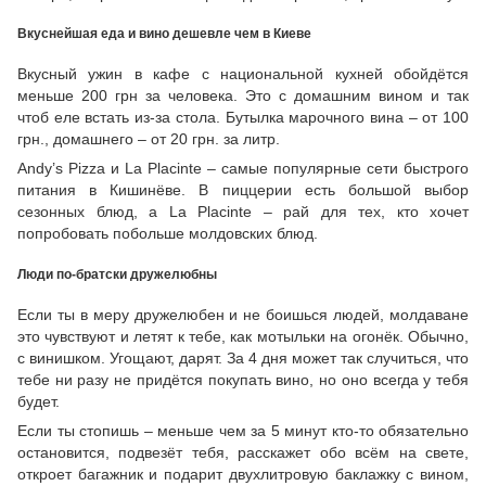
Вкуснейшая еда и вино дешевле чем в Киеве
Вкусный ужин в кафе с национальной кухней обойдётся
меньше 200 грн за человека. Это с домашним вином и так
чтоб еле встать из-за стола. Бутылка марочного вина – от 100
грн., домашнего – от 20 грн. за литр.
Andy’s Pizza и La Placinte – самые популярные сети быстрого
питания в Кишинёве. В пиццерии есть большой выбор
сезонных блюд, а La Placinte – рай для тех, кто хочет
попробовать побольше молдовских блюд.
Люди по-братски дружелюбны
Если ты в меру дружелюбен и не боишься людей, молдаване
это чувствуют и летят к тебе, как мотыльки на огонёк. Обычно,
с винишком. Угощают, дарят. За 4 дня может так случиться, что
тебе ни разу не придётся покупать вино, но оно всегда у тебя
будет.
Если ты стопишь – меньше чем за 5 минут кто-то обязательно
остановится, подвезёт тебя, расскажет обо всём на свете,
откроет багажник и подарит двухлитровую баклажку с вином,