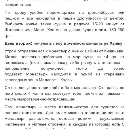
вспоминаться.
По городу удобно перемещаться на троллейбусах или
пешком – всё находится в пешей доступности от центра.
Выбирать жильё также лучше в радиусе 15-20 минут от
Штефана чел Маре. Хостел на двоих будет стоить 180-250
грн.
День второй: ночуем в лесу в женском монастыре Хынку
Утром отправляемся к монастырю Хынку в 40 км от Кишинёва.
Можно неспешно добраться на маршрутке за ~4 грн от
автовокзала (ехать около часа), либо рвануть автостопом –
направление популярное, кто-то да точно
подвезёт. Монастырь находится в одной из старейших
заповедных зон в Молдове – Кодры.
Сквозь лес дорога приведёт тебя к монастырю. От трассы до
него около 4 км, и мы советуем тебе пройти их пешком –
места умиротворённо-потрясающие!
Сам монастырь – место паломничества для туристов из
постсоветских стран. Для паломников на территории женского
монастыря расположены гостевые домики – двухэтажные
чистенькие и уютные строения, в каждом из которых есть 5