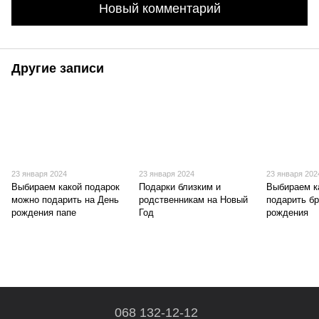
Новый комментарий
Другие записи
23 января 2024
23 января 2024
23 января 202
Выбираем какой подарок
Подарки близким и
Выбираем к
можно подарить на День
родственникам на Новый
подарить бр
рождения папе
Год
рождения
068 132-12-12