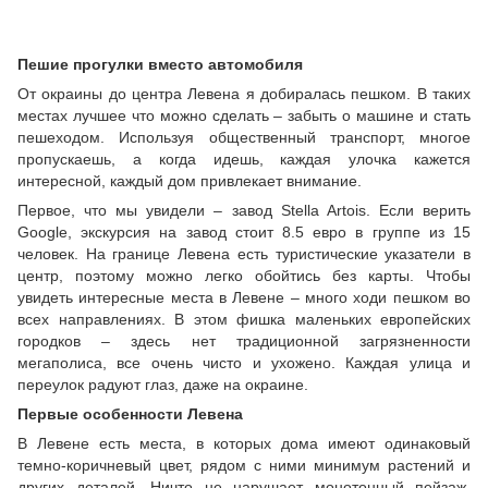
Пешие прогулки вместо автомобиля
От окраины до центра Левена я добиралась пешком. В таких
местах лучшее что можно сделать – забыть о машине и стать
пешеходом. Используя общественный транспорт, многое
пропускаешь, а когда идешь, каждая улочка кажется
интересной, каждый дом привлекает внимание.
Первое, что мы увидели – завод Stella Artois. Если верить
Google, экскурсия на завод стоит 8.5 евро в группе из 15
человек. На границе Левена есть туристические указатели в
центр, поэтому можно легко обойтись без карты. Чтобы
увидеть интересные места в Левене – много ходи пешком во
всех направлениях. В этом фишка маленьких европейских
городков – здесь нет традиционной загрязненности
мегаполиса, все очень чисто и ухожено. Каждая улица и
переулок радуют глаз, даже на окраине.
Первые особенности Левена
В Левене есть места, в которых дома имеют одинаковый
темно-коричневый цвет, рядом с ними минимум растений и
других деталей. Ничто не нарушает монотонный пейзаж.