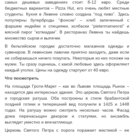
самых дешевых заведениях стоит 8-12 евро. Среди
бюджетных вариантов – Pizza Hut, его очень любят местные
студенты. Кухня в Левене словно создана “под пиво”. Здесь
популярны бутерброды “фонске” – хлеб запеченный с
фаршем индейки и специями, колбаски “pietermanworst” и
мясной пирог “котмадам”. В ресторанах Левена ты найдешь
множество сыров и выпечки.
В бельгийском городке достаточно магазинов одежды и
сувениров. В левенские лавочки приятно заходить, даже если
не собираешься ничего покупать. Некоторые из них похожи на
музеи. Ты сразу оценишь, с какой любовью здесь оформляют
каждый уголок. Цены на одежду стартуют от 40 евро.
Что посмотреть
На площади Гроти-Маркт – как во Львове площадь Рынок –
находятся два интересных здания. Это церковь Святого Петра
и городская ратуша. Оба построены в стиле брабантской
поздней готики и теперешний вид получили в 1425 и 1448
годах. На ратушу можно смотреть несколько часов. Фасад
дома перенасыщен декором и статуями, но ансамбль
выглядит уместно и впечатляюще.
Церковь Святого Петра с порога поражает мистикой – ее