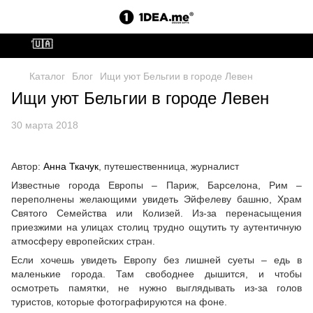
ВСУ🇺🇦
Каталог
Блог
Ищи уют Бельгии в городе Левен
Ищи уют Бельгии в городе Левен
30 марта 2018
Автор:
Анна Ткачук
, путешественница, журналист
Известные города Европы – Париж, Барселона, Рим –
переполнены желающими увидеть Эйфелеву башню, Храм
Святого Семейства или Колизей. Из-за перенасыщения
приезжими на улицах столиц трудно ощутить ту аутентичную
атмосферу европейских стран.
Если хочешь увидеть Европу без лишней суеты – едь в
маленькие города. Там свободнее дышится, и чтобы
осмотреть памятки, не нужно выглядывать из-за голов
туристов, которые фотографируются на фоне.