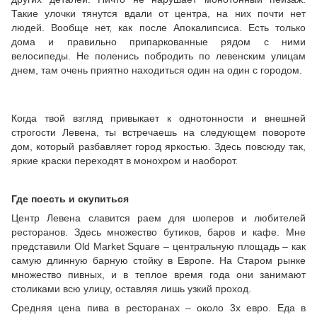
Такие улочки тянутся вдали от центра, на них почти нет
людей. Вообще нет, как после Апокалипсиса. Есть только
дома и правильно припаркованные рядом с ними
велосипеды. Не поленись побродить по левенским улицам
днем, там очень приятно находиться один на один с городом.
Когда твой взгляд привыкает к однотонности и внешней
строгости Левена, ты встречаешь на следующем повороте
дом, который разбавляет город яркостью. Здесь повсюду так,
яркие краски переходят в монохром и наоборот.
Где поесть и скупиться
Центр Левена славится раем для шоперов и любителей
ресторанов. Здесь множество бутиков, баров и кафе. Мне
представили Old Market Square – центральную площадь – как
самую длинную барную стойку в Европе. На Старом рынке
множество пивных, и в теплое время года они занимают
столиками всю улицу, оставляя лишь узкий проход.
Средняя цена пива в ресторанах – около 3х евро. Еда в