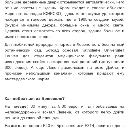
большие деревянные двери открываются автоматически, чего
от них совсем не ждешь. Храм входит в список объектов
мирового наследия ЮНЕСКО, здесь много скульптур, которые
находятся в галерее церкви, где в 1998-м создали музей.
Внутри минимум декора, большие окна и много света.
Церковь стоит осмотреть со всех сторон, здание большое и
имеет несколько входов.
Для любителей природы и парков в Левене есть бесплатный
ботанический сад. Ботсад основал Katholieke Universiteit
Leuven для студентов медицинского факультета ради
исследования свойств лекарственных растений (их тут почти
800 видов). А еще Левен расположен на реке Дейле, и
пронизан небольшими каналами, которые придают ему
амстердамского шарма.
Как добраться из Брюсселя?
На поезде:
30 минут за 5.30 евро, и ты прибываешь на
железнодорожный вокзал Левена, от которого легко дойти
пешком до главной площади.
На авто:
по дороге Е40 из Брюсселя или Е314, если ты едешь