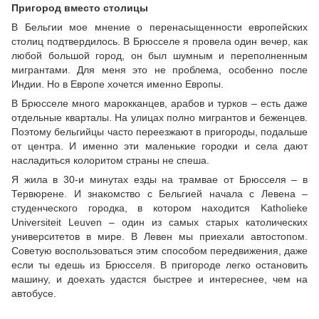
Пригород вместо столицы
В Бельгии мое мнение о перенасыщенности европейских
столиц подтвердилось. В Брюсселе я провела один вечер, как
любой большой город, он был шумным и переполненным
мигрантами. Для меня это не проблема, особенно после
Индии. Но в Европе хочется именно Европы.
В Брюсселе много марокканцев, арабов и турков – есть даже
отдельные кварталы. На улицах полно мигрантов и беженцев.
Поэтому бельгийцы часто переезжают в пригороды, подальше
от центра. И именно эти маленькие городки и села дают
насладиться колоритом страны не спеша.
Я жила в 30-и минутах езды на трамвае от Брюсселя – в
Тервюрене. И знакомство с Бельгией начала с Левена –
студенческого городка, в котором находится Katholieke
Universiteit Leuven – один из самых старых католических
университетов в мире. В Левен мы приехали автостопом.
Советую воспользоваться этим способом передвижения, даже
если ты едешь из Брюсселя. В пригороде легко остановить
машину, и доехать удастся быстрее и интереснее, чем на
автобусе.