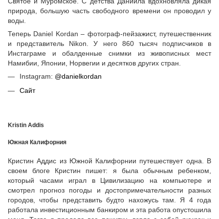
Святое и Муромское. С детства Даниила вдохновляла дикая
природа, большую часть свободного времени он проводил у
воды.
Теперь Daniel Kordan – фотограф-пейзажист, путешественник
и представитель Nikon. У него 860 тысяч подписчиков в
Инстаграме и обалденные снимки из живописных мест
Намибии, Японии, Норвегии и десятков других стран.
Instagram:
@danielkordan
Сайт
Kristin Addis
Южная Калифорния
Кристин Аддис из Южной Калифорнии путешествует одна. В
своем блоге Кристин пишет: я была обычным ребенком,
который часами играл в Цивилизацию на компьютере и
смотрел прогноз погоды и достопримечательности разных
городов, чтобы представить будто нахожусь там. Я 4 года
работала инвестиционным банкиром и эта работа опустошила