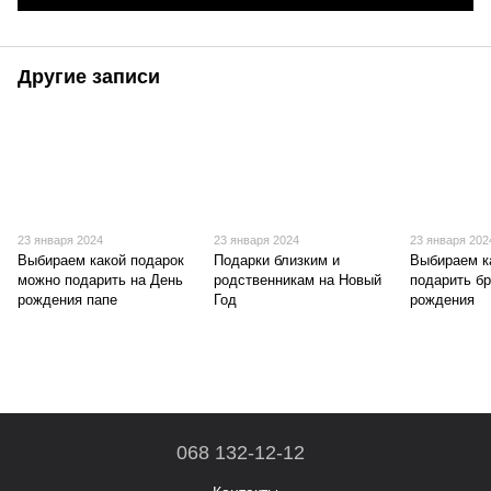
Другие записи
23 января 2024
23 января 2024
23 января 202
Выбираем какой подарок
Подарки близким и
Выбираем к
можно подарить на День
родственникам на Новый
подарить бр
рождения папе
Год
рождения
068 132-12-12