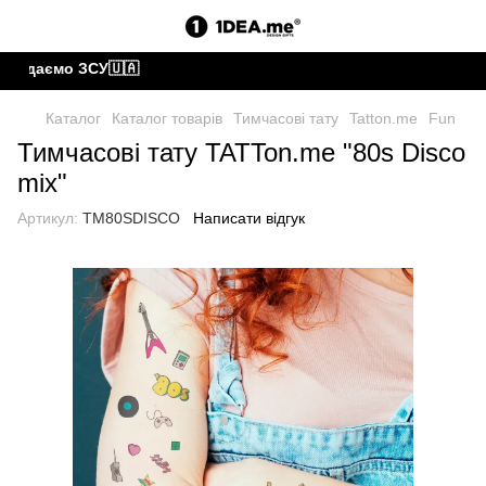
редаємо ЗСУ🇺🇦
Каталог
Каталог товарів
Тимчасові тату
Tatton.me
Fun
Тимчасові тату TATTon.me "80s Disco
mix"
Артикул:
TM80SDISCO
Написати відгук