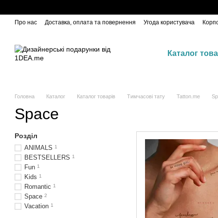
Відправляємо Новою Пошт
Перейти до основного контенту
Про нас
Доставка, оплата та повернення
Угода користувача
Корп
Каталог това
Головна
Каталог
Каталог товарів
Тимчасові тату
Tatton.me
Sp
Space
Розділ
ANIMALS
1
BESTSELLERS
1
Fun
1
Kids
1
Romantic
1
Space
2
Vacation
1