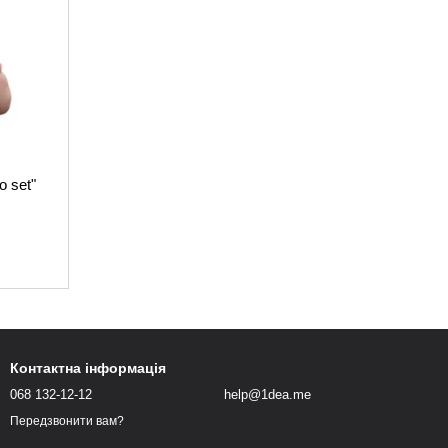
 set"
Контактна інформація
068 132-12-12
help@1dea.me
Передзвонити вам?