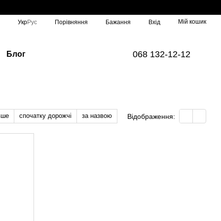
Мій кошик
Порівняння
Укр
Рус
Бажання
Вхід
068 132-12-12
Блог
вше
спочатку дорожчі
за назвою
Відображення: