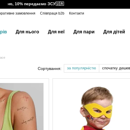
ою, 10% передаємо ЗСУ🇺🇦
оративне замовлення
Співпраця b2b
Контакти
рів
Для нього
Для неї
Для пари
Для дітей
ace
за популярністю
спочатку деше
Сортування: