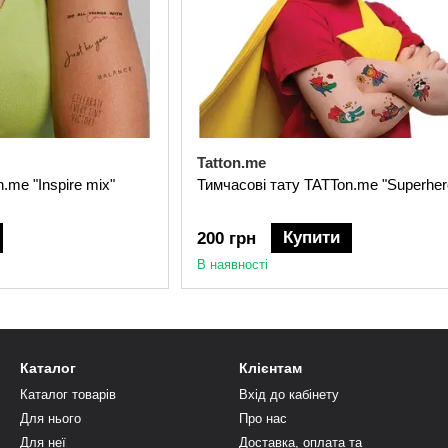
Tatton.me
.me "Inspire mix"
Тимчасові тату TATTon.me "Superhero
Купити
200 грн
В наявності
Каталог
Клієнтам
Каталог товарів
Вхід до кабінету
Для нього
Про нас
Для неї
Доставка, оплата та