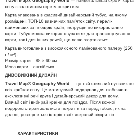
Travel Map® Geography World
— найдетальніша скретч карта
світу з золотистим скретч-покриттям.
Карта упакована в красивий дизайнерський тубус, на якому
розміщені: ТОП-10 визначних пам’яток світу, перелік
найменших за площею країн, інструкція по використанню
карти. Тубус можна використовувати як для транспортування
карти, так і для інших речей, що легко згортаються.
Карта виготовлена з високоякісного ламінованого паперу (250
г / м²).
Розмір карти – 88 × 60 см.
Мова карти – англійська.
ДИВОВИЖНИЙ ДИЗАЙН
Travel Map® Geography World
— це твій стильний путівник по
всіх країнах світу. Це мотивуючий подарунок для люблячого
ексклюзивні речі друга і дизайнерський декор для дому.
Вивчай світ і вибирай країни для поїздки. Після кожної
подорожі стирай золотисте покриття та перед тобою, як на
долоні, розгорнеться історія твоїх яскравий відкриттів.
ХАРАКТЕРИСТИКИ