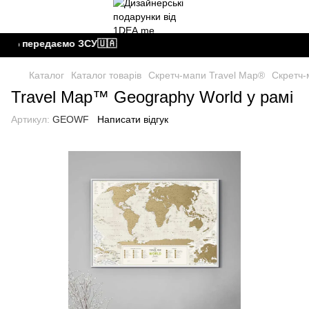
0% передаємо ЗСУ🇺🇦
Каталог
Каталог товарів
Скретч-мапи Travel Map®
Скретч-
Travel Map™ Geography World у рамі
Артикул:
GEOWF
Написати відгук