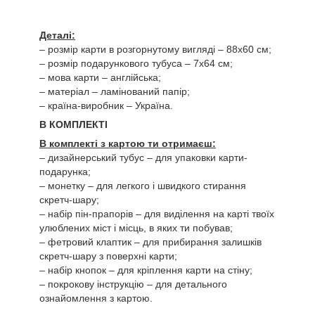
Деталі:
– розмір карти в розгорнутому вигляді – 88х60 см;
– розмір подарункового тубуса – 7х64 см;
– мова карти – англійська;
– матеріал – ламінований папір;
– країна-виробник – Україна.
В КОМПЛЕКТІ
В комплекті з картою ти отримаєш:
– дизайнерський тубус – для упаковки карти-
подарунка;
– монетку – для легкого і швидкого стирання
скретч-шару;
– набір пін-прапорів – для виділення на карті твоїх
улюблених міст і місць, в яких ти побував;
– фетровий клаптик – для прибирання залишків
скретч-шару з поверхні карти;
– набір кнопок – для кріплення карти на стіну;
– покрокову інструкцію – для детального
ознайомлення з картою.