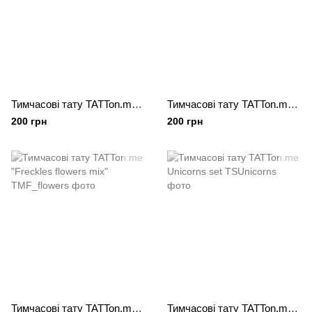
Тимчасові тату TATTon.me "Protea set"
Тимчасові тату TATTon.me "Tropical Fruits set"
200 грн
200 грн
Тимчасові тату TATTon.me "Freckles flowers mix"
Тимчасові тату TATTon.me Unicorns set