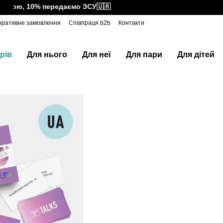
ою, 10% передаємо ЗСУ🇺🇦
оративне замовлення
Співпраця b2b
Контакти
рів
Для нього
Для неї
Для пари
Для дітей