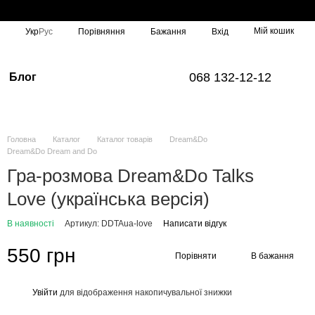
Мій кошик
Порівняння
Укр
Рус
Бажання
Вхід
068 132-12-12
Блог
Головна
Каталог
Каталог товарів
Dream&Do
Dream&Do Dream and Do
Гра-розмова Dream&Do Talks
Love (українська версія)
В наявності
Артикул: DDTAua-love
Написати відгук
550 грн
Порівняти
В бажання
Увійти
для відображення накопичувальної знижки
%