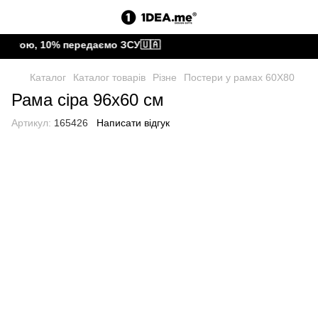
штою, 10% передаємо ЗСУ🇺🇦
Каталог
Каталог товарів
Різне
Постери у рамах 60Х80
Рама сіра 96х60 см
Артикул:
165426
Написати відгук