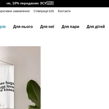
ою, 10% передаємо ЗСУ🇺🇦
оративне замовлення
Співпраця b2b
Контакти
рів
Для нього
Для неї
Для пари
Для дітей