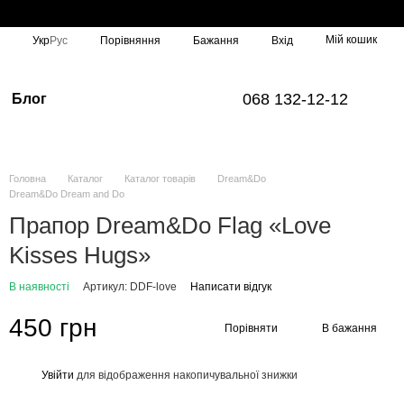
Мій кошик
Порівняння
Укр
Рус
Бажання
Вхід
068 132-12-12
Блог
Головна
Каталог
Каталог товарів
Dream&Do
Dream&Do Dream and Do
Прапор Dream&Do Flag «Love
Kisses Hugs»‎
В наявності
Артикул: DDF-love
Написати відгук
450 грн
Порівняти
В бажання
Увійти
для відображення накопичувальної знижки
%