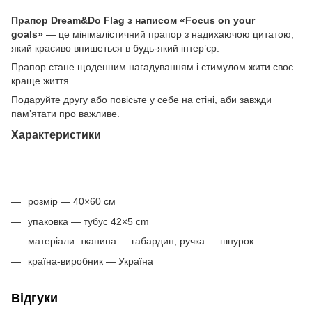
Прапор Dream&Do Flag
з написом «Focus on your
goals»‎
— це мінімалістичний прапор з надихаючою цитатою,
який красиво впишеться в будь-який інтер’єр.
Прапор стане щоденним нагадуванням і стимулом жити своє
краще життя.
Подаруйте другу або повісьте у себе на стіні, аби завжди
пам’ятати про важливе.
Характеристики
розмір — 40×60 см
упаковка — тубус 42×5 cm
матеріали: тканина — габардин, ручка — шнурок
країна-виробник — Україна
Відгуки