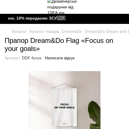
тою, 10% передаємо ЗСУ🇺🇦
Каталог
Каталог товарів
Dream&Do
Dream&Do Dream and 
Прапор Dream&Do Flag «Focus on
your goals»‎
Артикул:
DDF-focus
Написати відгук