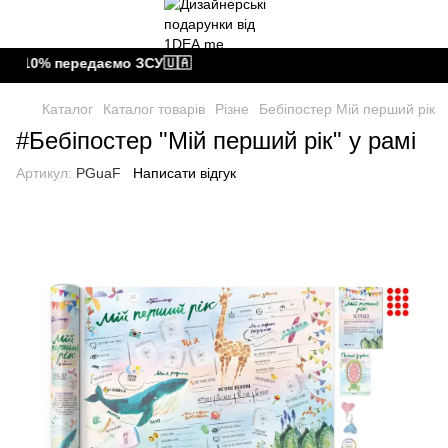
, 10% передаємо ЗСУ🇺🇦
Каталог
Каталог товарів
Різне
Бебіпостер Мій перший рік
#Бебіпостер "Мій перший рік" у рамі
Артикул:
PGuaF
Написати відгук