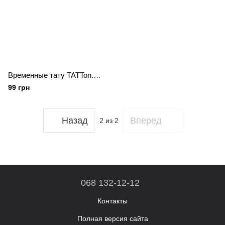
Временные тату TATTon.me "Freckles flowers mix"
99 грн
Назад
Вперед
2
из 2
068 132-12-12
Контакты
Полная версия сайта