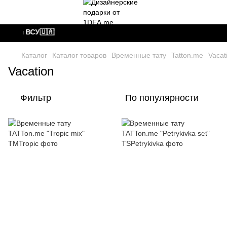
едаем ВСУ🇺🇦
Каталог
Каталог товаров
Временные тату
Tatton.me
Vacat
Vacation
Фильтр
По популярности