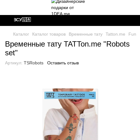
аем ВСУ🇺🇦
Каталог
Каталог товаров
Временные тату
Tatton.me
Fun
Временные тату TATTon.me "Robots
set"
Артикул:
TSRobots
Оставить отзыв