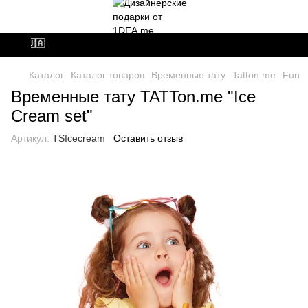
ВСУ🇺🇦
Каталог
Каталог товаров
Временные тату
Tatton.me
Fun
Временные тату TATTon.me "Ice
Cream set"
Артикул:
TSIcecream
Оставить отзыв