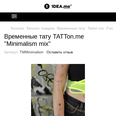
ВСУ🇺🇦
Каталог
Каталог товаров
Временные тату
Tatton.me
Fun
Временные тату TATTon.me
"Minimalism mix"
Артикул:
TMMinimalism
Оставить отзыв