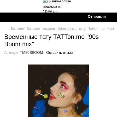
Отправляем Ново
Каталог
Каталог товаров
Временные тату
Tatton.me
Fun
Временные тату TATTon.me "90s
Boom mix"
Артикул:
TM90SBOOM
Оставить отзыв