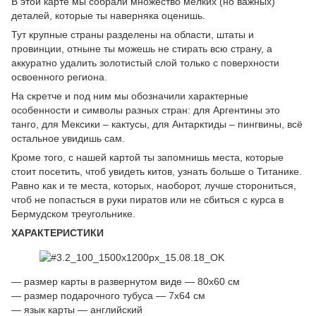
В этой карте мы собрали множество мелких (но важных)
деталей, которые ты наверняка оценишь.
Тут крупные страны разделены на области, штаты и
провинции, отныне ты можешь не стирать всю страну, а
аккуратно удалить золотистый слой только с поверхности
освоенного региона.
На скретче и под ним мы обозначили характерные
особенности и символы разных стран: для Аргентины это
танго, для Мексики – кактусы, для Антарктиды – пингвины, всё
остальное увидишь сам.
Кроме того, с нашей картой ты запомнишь места, которые
стоит посетить, чтоб увидеть китов, узнать больше о Титанике.
Равно как и те места, которых, наоборот, лучше сторониться,
чтоб не попасться в руки пиратов или не сбиться с курса в
Бермудском треугольнике.
ХАРАКТЕРИСТИКИ
— размер карты в развернутом виде — 80х60 см
— размер подарочного тубуса — 7х64 см
— язык карты — английский