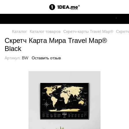
Отправля
Каталог
Каталог товаров
Скретч-карты Travel Map®
Скретч
Скретч Карта Мира Travel Map®
Black
Артикул:
BW
Оставить отзыв