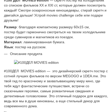
#100 ДЕЛ MOVIES edition
— скретч постер на холодильник
со списком фильмов XX и XXI ст, которые должен посмотреть
каждый! Смотри оскароносные киношедевры, стирай скретч и
двигайся дальше! Устрой movies challenge себе или подари
друзьям!
Размер
: благодаря компактному размеру 60х15 см,
постер будет гармонично смотреться на твоем холодильнике
среди сувениров и магнитиков из поездок.
Материал
: ламинированная бумага.
Язык
: постер на русском.
Описание продукта
#100ДЕЛ MOVIES edition — это дизайнерский скретч постер с
сотней лучших фильмов по версии MEGOGO и 1DEA.me. Это
твой гид по красочному и захватывающему миру кино, где
тебя ждут фантастические путешествия, встречи со
сказочными героями, самые романтичные свидания и
детективные головоломки. Это отличный подарок для каждого,
ведь все мы в душе киноманы, а еще стильный декор для
современного дома.