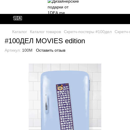
 ВСУ🇺🇦
Каталог
Каталог товаров
Скретч-постеры #100дел
Скретч-
#100ДЕЛ MOVIES edition
Артикул:
100M
Оставить отзыв